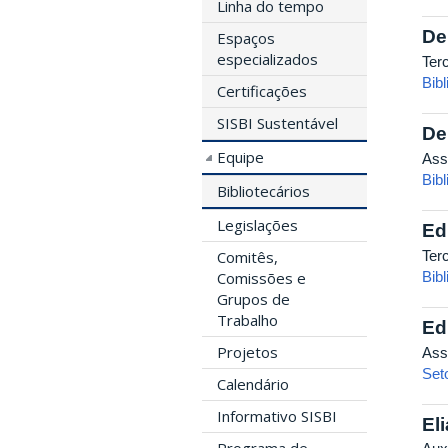
Linha do tempo
De
Espaços
especializados
Terc
Bib
Certificações
SISBI Sustentável
De
Equipe
Ass
Bibl
Bibliotecários
Legislações
Ed
Ter
Comitês,
Bib
Comissões e
Grupos de
Trabalho
Ed
Projetos
Ass
Set
Calendário
Informativo SISBI
El
Programa de