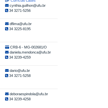
Currículo Lattes
cynthia.guilhon@ufu.br
34 3271-5256
dflima@ufu.br
34 3225-8195
CRB-6 - MG-002681/O
daniela.mendonca@ufu.br
34 3239-4259
dario@ufu.br
34 3271-5258
deboraespindola@ufu.br
34 3239-4258