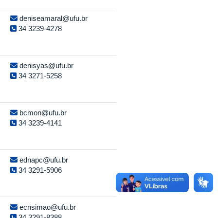
deniseamaral@ufu.br
34 3239-4278
denisyas@ufu.br
34 3271-5258
bcmon@ufu.br
34 3239-4141
ednapc@ufu.br
34 3291-5906
ecnsimao@ufu.br
34 3291-8388