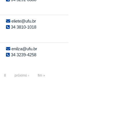
eliete@ufu.br
34 3810-1018
enilza@ufu.br
34 3239-4258
8
próximo ›
fim »