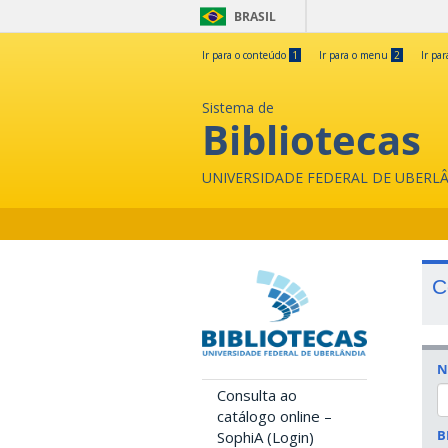
BRASIL
Ir para o conteúdo
1
Ir para o menu
2
Ir pa
Sistema de
Bibliotecas
UNIVERSIDADE FEDERAL DE UBERL
C
N
Consulta ao
catálogo online –
B
SophiA (Login)