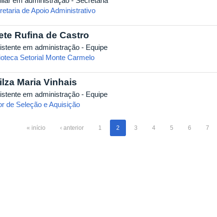
iliar em administração - Secretária
retaria de Apoio Administrativo
iete Rufina de Castro
istente em administração - Equipe
lioteca Setorial Monte Carmelo
ilza Maria Vinhais
istente em administração - Equipe
or de Seleção e Aquisição
« início
‹ anterior
1
2
3
4
5
6
7