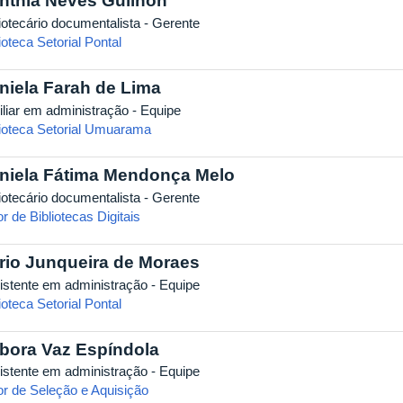
nthia Neves Guilhon
liotecário documentalista - Gerente
ioteca Setorial Pontal
niela Farah de Lima
iliar em administração - Equipe
lioteca Setorial Umuarama
niela Fátima Mendonça Melo
liotecário documentalista - Gerente
r de Bibliotecas Digitais
rio Junqueira de Moraes
istente em administração - Equipe
ioteca Setorial Pontal
bora Vaz Espíndola
istente em administração - Equipe
or de Seleção e Aquisição