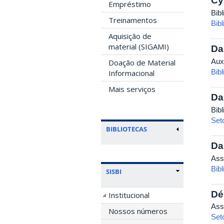
Cy
Empréstimo
Bib
Treinamentos
Bibl
Aquisição de
material (SIGAMI)
Da
Aux
Doação de Material
Bib
Informacional
Mais serviços
Da
Bib
Seto
BIBLIOTECAS
Da
Ass
Bibl
SISBI
Dé
Institucional
Ass
Nossos números
Set