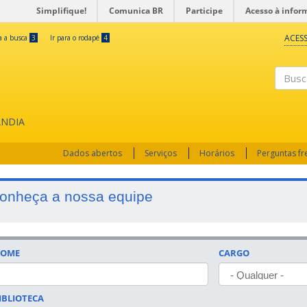
Simplifique!
Comunica BR
Participe
Acesso à infor
ACESS
ra a busca
3
Ir para o rodapé
4
Busc
ÂNDIA
Dados abertos
Serviços
Horários
Perguntas f
onheça a nossa equipe
OME
CARGO
IBLIOTECA