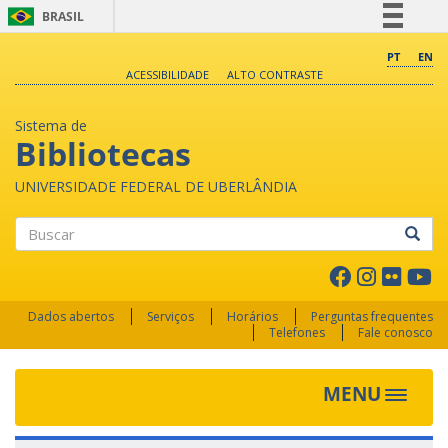
BRASIL
Simplifique!
PT
EN
ACESSIBILIDADE
ALTO CONTRASTE
Comunica BR
Participe
Sistema de
Acesso à informação
Bibliotecas
Legislação
UNIVERSIDADE FEDERAL DE UBERLÂNDIA
Canais
Buscar
Dados abertos
Serviços
Horários
Perguntas frequentes
Telefones
Fale conosco
MENU
Toggle 