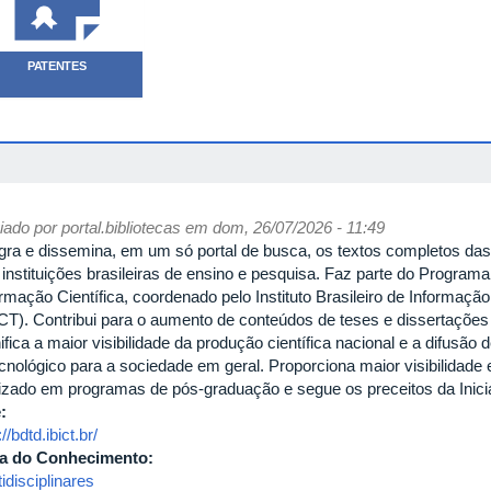
PATENTES
iado por
portal.bibliotecas
em dom, 26/07/2026 - 11:49
egra e dissemina, em um só portal de busca, os textos completos das
 instituições brasileiras de ensino e pesquisa. Faz parte do Programa
ormação Científica, coordenado pelo Instituto Brasileiro de Informaçã
ICT). Contribui para o aumento de conteúdos de teses e dissertações b
ifica a maior visibilidade da produção científica nacional e a difusão 
ecnológico para a sociedade em geral. Proporciona maior visibilidade
lizado em programas de pós-graduação e segue os preceitos da Inici
e:
://bdtd.ibict.br/
a do Conhecimento:
idisciplinares