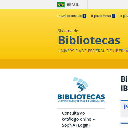
BRASIL
Ir para o conteúdo
1
Ir para o menu
2
Ir pa
Sistema de
Bibliotecas
UNIVERSIDADE FEDERAL DE UBERL
Bi
IB
P
Consulta ao
catálogo online –
SophiA (Login)