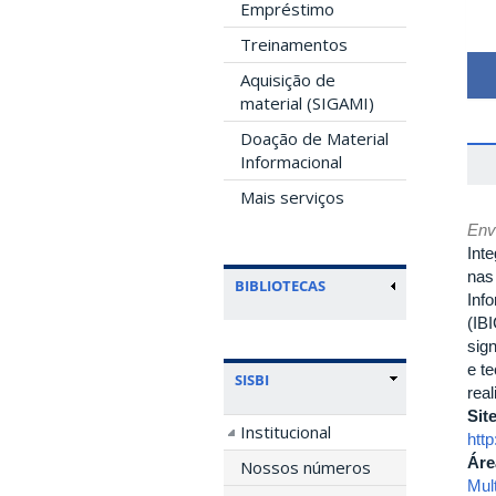
Empréstimo
Treinamentos
Aquisição de
material (SIGAMI)
Doação de Material
Informacional
Mais serviços
Env
Int
nas
BIBLIOTECAS
Inf
(IB
sign
e t
SISBI
rea
Sit
Institucional
http
Áre
Nossos números
Mult