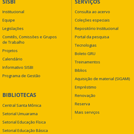
SISBI
SERVIÇOS
Institucional
Consulta ao acervo
Equipe
Coleções especiais
Legislações
Repositório Institucional
Comitês, Comissões e Grupos
Portal da pesquisa
de Trabalho
Tecnologias
Projetos
Boleto GRU
Calendário
Treinamentos
Informativo SISBI
Biblios
Programa de Gestão
Aquisição de material (SIGAMI)
Empréstimo
BIBLIOTECAS
Renovação
Reserva
Central Santa Mônica
Mais serviços
Setorial Umuarama
Setorial Educação Física
Setorial Educação Básica