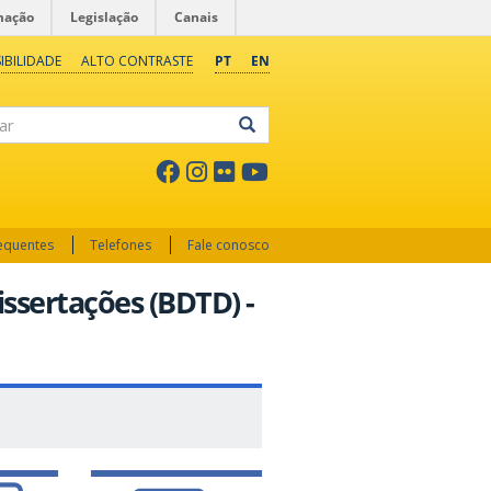
mação
Legislação
Canais
IBILIDADE
ALTO CONTRASTE
PT
EN
ar
requentes
Telefones
Fale conosco
Dissertações (BDTD) -