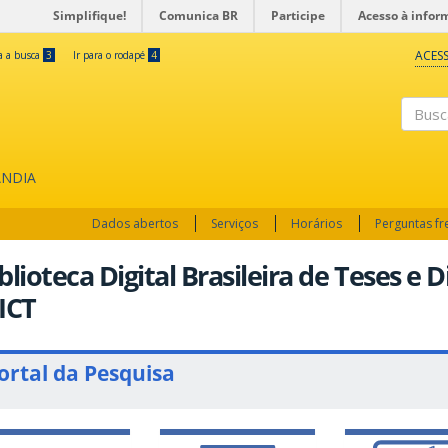
Simplifique!
Comunica BR
Participe
Acesso à infor
ACESS
ra a busca
3
Ir para o rodapé
4
Busc
ÂNDIA
Dados abertos
Serviços
Horários
Perguntas f
blioteca Digital Brasileira de Teses e 
ICT
ortal da Pesquisa