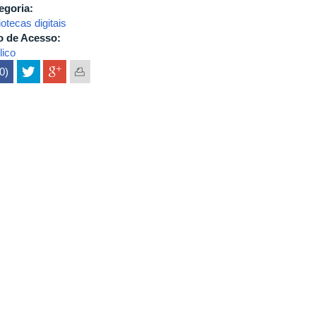
egoria:
iotecas digitais
o de Acesso:
lico
(0)