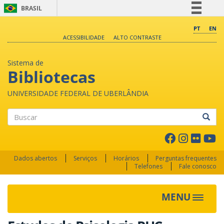
BRASIL
Simplifique!
PT
EN
ACESSIBILIDADE
ALTO CONTRASTE
Comunica BR
Participe
Sistema de
Acesso à informação
Bibliotecas
Legislação
UNIVERSIDADE FEDERAL DE UBERLÂNDIA
Canais
Buscar
Dados abertos
Serviços
Horários
Perguntas frequentes
Telefones
Fale conosco
MENU
Toggle 