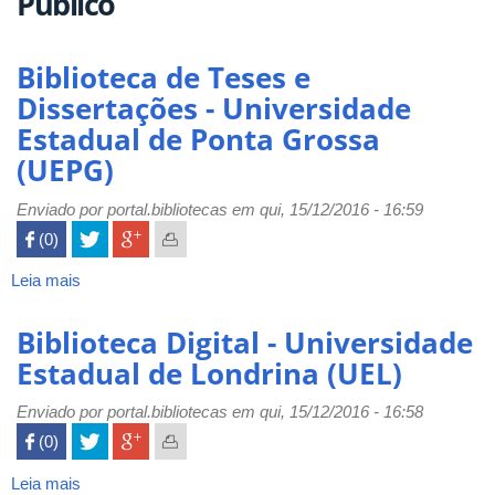
Público
Biblioteca de Teses e
Dissertações - Universidade
Estadual de Ponta Grossa
(UEPG)
Enviado por
portal.bibliotecas
em qui, 15/12/2016 - 16:59
 (0)

Leia mais
sobre
Biblioteca
de
Biblioteca Digital - Universidade
Teses
Estadual de Londrina (UEL)
e
Dissertações
Enviado por
portal.bibliotecas
em qui, 15/12/2016 - 16:58
-
 (0)

Universidade
Estadual
Leia mais
sobre
de