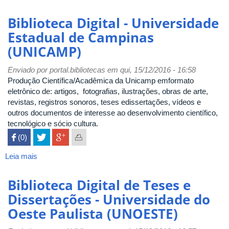
Biblioteca
Ponta
Digital
Biblioteca Digital - Universidade
Grossa
-
(UEPG)
Estadual de Campinas
Universidade
(UNICAMP)
Estadual
de
Enviado por
Londrina
portal.bibliotecas
em qui, 15/12/2016 - 16:58
Produção Científica/Acadêmica da Unicamp emformato
(UEL)
eletrônico de: artigos, fotografias, ilustrações, obras de arte,
revistas, registros sonoros, teses edissertações, vídeos e
outros documentos de interesse ao desenvolvimento científico,
tecnológico e sócio cultura.
 (0)

Leia mais
sobre
Biblioteca
Digital
Biblioteca Digital de Teses e
-
Dissertações - Universidade do
Universidade
Oeste Paulista (UNOESTE)
Estadual
de