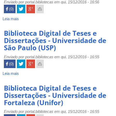
Universidade
Enviado por
portal.bibliotecas
em qui, 15/12/2016 - 16:56
do
 (0)

Estado
do
Leia mais
sobre
Rio
Repositório
de
de
Biblioteca Digital de Teses e
Janeiro
Teses
Dissertações - Universidade de
(UERJ)
e
São Paulo (USP)
Dissertações
-
Enviado por
Universidade
portal.bibliotecas
em qui, 15/12/2016 - 16:55
do
 (0)

Estado
de
Leia mais
sobre
Santa
Biblioteca
Catarina
Digital
Biblioteca Digital de Teses e
(UDESC)
de
Dissertações - Universidade de
Teses
Fortaleza (Unifor)
e
Dissertações
Enviado por
-
portal.bibliotecas
em qui, 15/12/2016 - 16:55