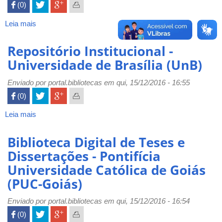
Universidade
 (0)

de
São
Leia mais
sobre
Paulo
Biblioteca
(USP)
Digital
Repositório Institucional -
de
Universidade de Brasília (UnB)
Teses
e
Enviado por
portal.bibliotecas
em qui, 15/12/2016 - 16:55
Dissertações
 (0)

-
Universidade
Leia mais
sobre
de
Repositório
Fortaleza
Institucional
Biblioteca Digital de Teses e
(Unifor)
-
Dissertações - Pontifícia
Universidade
Universidade Católica de Goiás
de
Brasília
(PUC-Goiás)
(UnB)
Enviado por
portal.bibliotecas
em qui, 15/12/2016 - 16:54
 (0)
