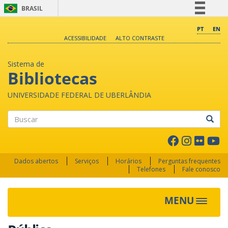
BRASIL
Simplifique!
PT
EN
ACESSIBILIDADE
ALTO CONTRASTE
Comunica BR
Participe
Sistema de
Acesso à informação
Bibliotecas
Legislação
UNIVERSIDADE FEDERAL DE UBERLÂNDIA
Canais
Buscar
Dados abertos
Serviços
Horários
Perguntas frequentes
Telefones
Fale conosco
MENU
Toggle 