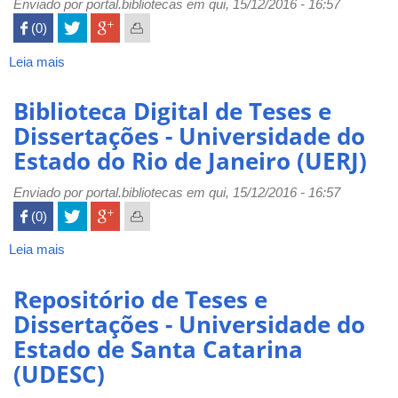
Enviado por
Campinas
portal.bibliotecas
em qui, 15/12/2016 - 16:57
(UNICAMP)
 (0)

Leia mais
sobre
Biblioteca
Digital
Biblioteca Digital de Teses e
de
Dissertações - Universidade do
Teses
Estado do Rio de Janeiro (UERJ)
e
Dissertações
Enviado por
-
portal.bibliotecas
em qui, 15/12/2016 - 16:57
Universidade
 (0)

do
Oeste
Leia mais
sobre
Paulista
Biblioteca
(UNOESTE)
Digital
Repositório de Teses e
de
Dissertações - Universidade do
Teses
Estado de Santa Catarina
e
Dissertações
(UDESC)
-