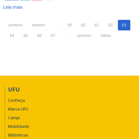
Leia mais
sobre
Biblioteca
Digital
primeiro
anterior
…
59
60
61
62
63
de
Teses
64
65
66
67
…
próximo
último
e
Dissertações
-
Pontifícia
Universidade
Católica
de
Goiás
UFU
(PUC-
Goiás)
Conheça
Marca UFU
Campi
Mobilidade
Bibliotecas