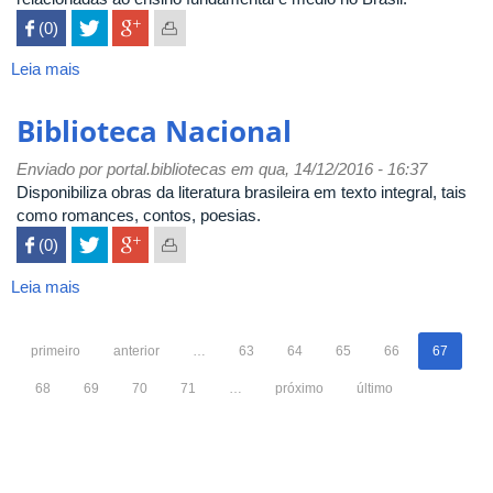
 (0)

Leia mais
sobre
Biblioteca
Virtual
Biblioteca Nacional
do
Estudante
Enviado por
portal.bibliotecas
em qua, 14/12/2016 - 16:37
de
Disponibiliza obras da literatura brasileira em texto integral, tais
Língua
como romances, contos, poesias.
Portuguesa
 (0)

Leia mais
sobre
Biblioteca
Nacional
primeiro
anterior
…
63
64
65
66
67
68
69
70
71
…
próximo
último