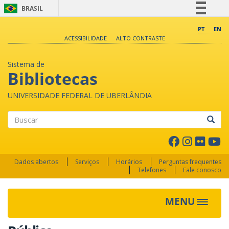
BRASIL
Simplifique!
PT
EN
ACESSIBILIDADE
ALTO CONTRASTE
Comunica BR
Participe
Sistema de
Acesso à informação
Bibliotecas
Legislação
UNIVERSIDADE FEDERAL DE UBERLÂNDIA
Canais
Buscar
Dados abertos
Serviços
Horários
Perguntas frequentes
Telefones
Fale conosco
MENU
Toggle 