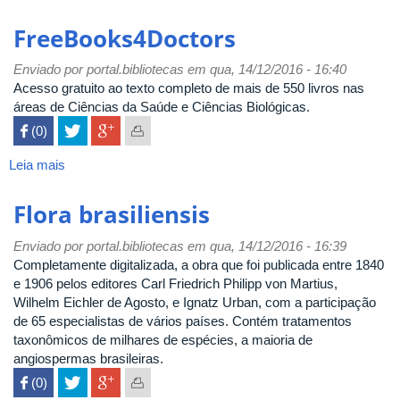
Free
E-
FreeBooks4Doctors
Book
Library
Enviado por
portal.bibliotecas
em qua, 14/12/2016 - 16:40
Acesso gratuito ao texto completo de mais de 550 livros nas
áreas de Ciências da Saúde e Ciências Biológicas.
 (0)

Leia mais
sobre
FreeBooks4Doctors
Flora brasiliensis
Enviado por
portal.bibliotecas
em qua, 14/12/2016 - 16:39
Completamente digitalizada, a obra que foi publicada entre 1840
e 1906 pelos editores Carl Friedrich Philipp von Martius,
Wilhelm Eichler de Agosto, e Ignatz Urban, com a participação
de 65 especialistas de vários países. Contém tratamentos
taxonômicos de milhares de espécies, a maioria de
angiospermas brasileiras.
 (0)
