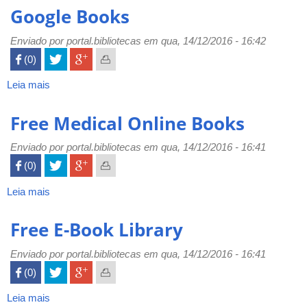
para
Google Books
normalização
de
Enviado por
portal.bibliotecas
em qua, 14/12/2016 - 16:42
publicações
 (0)

técnico-
científicas
Leia mais
sobre
Google
Books
Free Medical Online Books
Enviado por
portal.bibliotecas
em qua, 14/12/2016 - 16:41
 (0)

Leia mais
sobre
Free
Medical
Free E-Book Library
Online
Books
Enviado por
portal.bibliotecas
em qua, 14/12/2016 - 16:41
 (0)

Leia mais
sobre