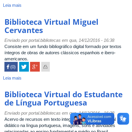
Leia mais
sobre
Flora
brasiliensis
Biblioteca Virtual Miguel
Cervantes
Enviado por
portal.bibliotecas
em qua, 14/12/2016 - 16:38
Consiste em um fundo bibliográfico digital formado por textos
íntegros de obras de autores clássicos espanhois e ibero-
americanos.
 (0)

Leia mais
sobre
Biblioteca
Virtual
Biblioteca Virtual do Estudante
Miguel
de Língua Portuguesa
Cervantes
Enviado por
portal.bibliotecas
em qua, 14/12/2016 - 16:38
Acervo de recursos em texto integral - literatura e material
didático na língua portuguesa, imagens, sons e atividades
relacionadas ao ensino fundamental e médio no Brasil.