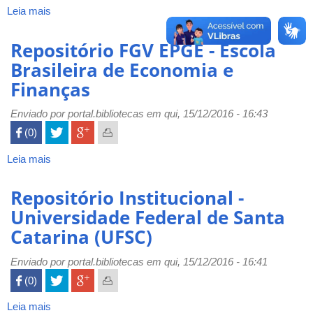
Medicina
Leia mais
sobre
de
Banco
São
de
Repositório FGV EPGE - Escola
José
Teses
Brasileira de Economia e
do
e
Finanças
Rio
Dissertações
Preto
do
(FAMERP)
Enviado por
Centro
portal.bibliotecas
em qui, 15/12/2016 - 16:43
de
 (0)

Pós-
graduação
Leia mais
sobre
em
Repositório
Administração
FGV
Repositório Institucional -
(CEPEAD)
EPGE
Universidade Federal de Santa
-
-
Catarina (UFSC)
UFMG
Escola
Brasileira
Enviado por
de
portal.bibliotecas
em qui, 15/12/2016 - 16:41
Economia
 (0)

e
Finanças
Leia mais
sobre