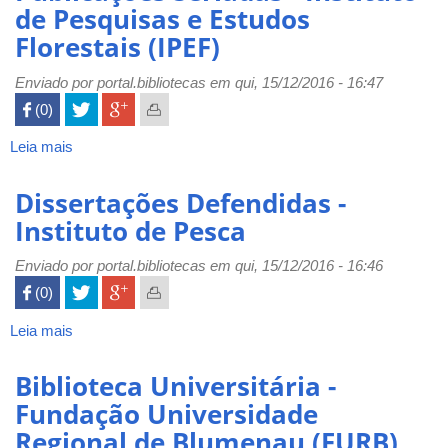
de Pesquisas e Estudos
Instituto
Florestais (IPEF)
Tecnológico
da
Enviado por
Aeronáutica
portal.bibliotecas
em qui, 15/12/2016 - 16:47
(ITA)
 (0)

Leia mais
sobre
Publicações
Seriadas
Dissertações Defendidas -
-
Instituto de Pesca
Instituto
de
Enviado por
portal.bibliotecas
em qui, 15/12/2016 - 16:46
Pesquisas
 (0)

e
Estudos
Leia mais
sobre
Florestais
Dissertações
(IPEF)
Defendidas
Biblioteca Universitária -
-
Fundação Universidade
Instituto
Regional de Blumenau (FURB)
de