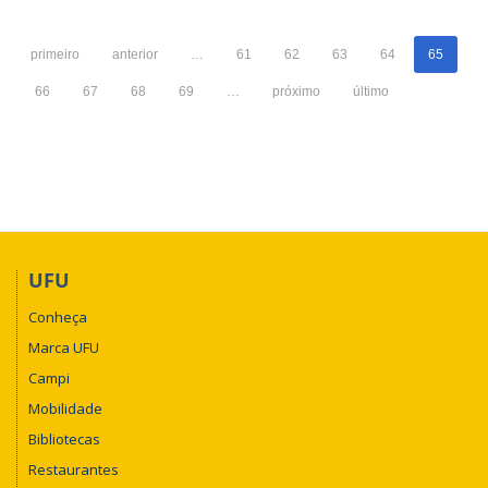
Repositório
Institucional
primeiro
anterior
…
61
62
63
64
65
-
Universidade
66
67
68
69
…
próximo
último
Federal
de
Santa
Catarina
(UFSC)
UFU
Conheça
Marca UFU
Campi
Mobilidade
Bibliotecas
Restaurantes