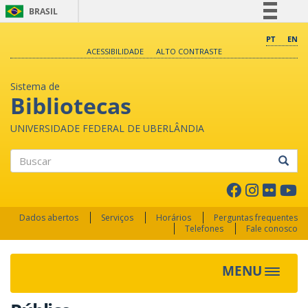
BRASIL
Simplifique!
PT
EN
ACESSIBILIDADE
ALTO CONTRASTE
Comunica BR
Participe
Sistema de
Acesso à informação
Bibliotecas
Legislação
UNIVERSIDADE FEDERAL DE UBERLÂNDIA
Canais
Buscar
Dados abertos
Serviços
Horários
Perguntas frequentes
Telefones
Fale conosco
MENU
Toggle 