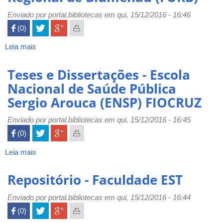
Pesca
Enviado por
portal.bibliotecas
em qui, 15/12/2016 - 16:46
 (0)

Leia mais
sobre
Biblioteca
Universitária
Teses e Dissertações - Escola
-
Nacional de Saúde Pública
Fundação
Sergio Arouca (ENSP) FIOCRUZ
Universidade
Regional
Enviado por
de
portal.bibliotecas
em qui, 15/12/2016 - 16:45
Blumenau
 (0)

(FURB)
Leia mais
sobre
Teses
e
Repositório - Faculdade EST
Dissertações
-
Enviado por
portal.bibliotecas
em qui, 15/12/2016 - 16:44
Escola
 (0)

Nacional