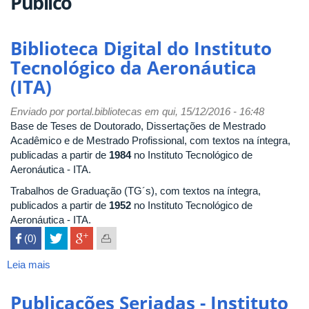
Público
Biblioteca Digital do Instituto
Tecnológico da Aeronáutica
(ITA)
Enviado por
portal.bibliotecas
em qui, 15/12/2016 - 16:48
Base de Teses de Doutorado, Dissertações de Mestrado
Acadêmico e de Mestrado Profissional, com textos na íntegra,
publicadas a partir de
1984
no Instituto Tecnológico de
Aeronáutica - ITA.
Trabalhos de Graduação (TG´s), com textos na íntegra,
publicados a partir de
1952
no Instituto Tecnológico de
Aeronáutica - ITA.
 (0)

Leia mais
sobre
Biblioteca
Digital
Publicações Seriadas - Instituto
do