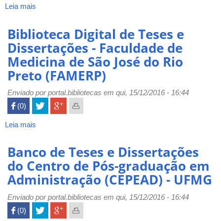
de
Leia mais
sobre
Saúde
Repositório
Pública
-
Biblioteca Digital de Teses e
Sergio
Faculdade
Dissertações - Faculdade de
Arouca
EST
(ENSP)
Medicina de São José do Rio
FIOCRUZ
Preto (FAMERP)
Enviado por
portal.bibliotecas
em qui, 15/12/2016 - 16:44
 (0)

Leia mais
sobre
Biblioteca
Digital
Banco de Teses e Dissertações
de
do Centro de Pós-graduação em
Teses
Administração (CEPEAD) - UFMG
e
Dissertações
Enviado por
-
portal.bibliotecas
em qui, 15/12/2016 - 16:44
Faculdade
 (0)

de