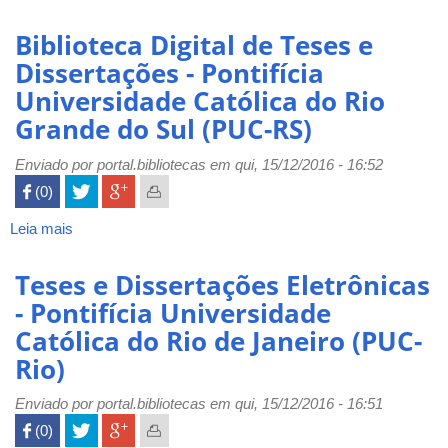
Brasília
Banco
(UCB)
de
Biblioteca Digital de Teses e
Dissertações/Teses
Dissertações - Pontifícia
-
Universidade Católica do Rio
Programa
de
Grande do Sul (PUC-RS)
Pós-
Graduação
Enviado por
portal.bibliotecas
em qui, 15/12/2016 - 16:52
em
 (0)

Engenharia
Elétrica
Leia mais
sobre
(EE
Biblioteca
UFMG)
Digital
Teses e Dissertações Eletrônicas
de
- Pontifícia Universidade
Teses
Católica do Rio de Janeiro (PUC-
e
Dissertações
Rio)
-
Pontifícia
Enviado por
portal.bibliotecas
em qui, 15/12/2016 - 16:51
Universidade
 (0)

Católica