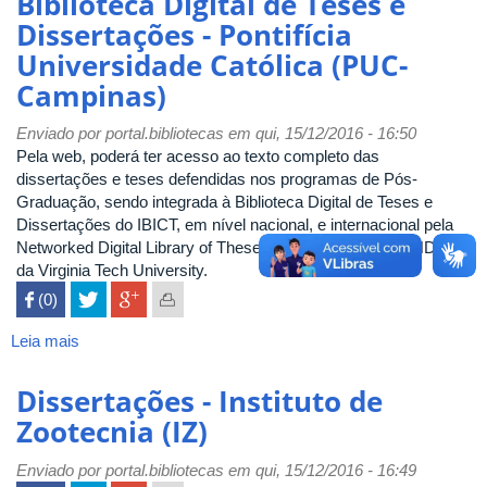
Biblioteca Digital de Teses e
(PUC-
de
Dissertações - Pontifícia
SP)
Teses
Universidade Católica (PUC-
e
Dissertações
Campinas)
-
Pontifícia
Enviado por
portal.bibliotecas
em qui, 15/12/2016 - 16:50
Universidade
Pela web, poderá ter acesso ao texto completo das
Católica
dissertações e teses defendidas nos programas de Pós-
do
Graduação, sendo integrada à Biblioteca Digital de Teses e
Paraná
Dissertações do IBICT, em nível nacional, e internacional pela
(PUC-
Networked Digital Library of Theses and Dissertations - NDLTD,
PR)
da Virginia Tech University.
 (0)

Leia mais
sobre
Biblioteca
Digital
Dissertações - Instituto de
de
Zootecnia (IZ)
Teses
e
Enviado por
portal.bibliotecas
em qui, 15/12/2016 - 16:49
Dissertações