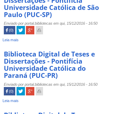
Dissertações - Pontifícia
PUC
Universidade Católica de São
Minas
-
Paulo (PUC-SP)
Pontifícia
Universidade
Enviado por
portal.bibliotecas
em qui, 15/12/2016 - 16:50
Católica
 (0)

de
Minas
Leia mais
sobre
Gerais
Biblioteca
(PUC-
Digital
Biblioteca Digital de Teses e
Minas)
de
Dissertações - Pontifícia
Teses
Universidade Católica do
e
Dissertações
Paraná (PUC-PR)
-
Pontifícia
Enviado por
portal.bibliotecas
em qui, 15/12/2016 - 16:50
Universidade
 (0)

Católica
de
Leia mais
sobre
São
Biblioteca
Paulo
Digital