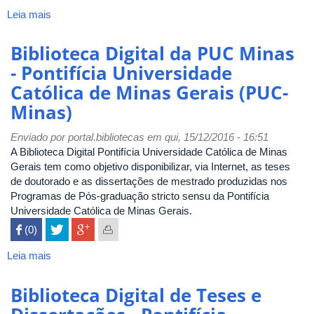
do
Leia mais
sobre
Rio
Teses
Grande
e
Biblioteca Digital da PUC Minas
do
Dissertações
- Pontifícia Universidade
Sul
Eletrônicas
(PUC-
Católica de Minas Gerais (PUC-
-
RS)
Pontifícia
Minas)
Universidade
Católica
Enviado por
portal.bibliotecas
em qui, 15/12/2016 - 16:51
do
A Biblioteca Digital Pontifícia Universidade Católica de Minas
Rio
Gerais tem como objetivo disponibilizar, via Internet, as teses
de
de doutorado e as dissertações de mestrado produzidas nos
Janeiro
Programas de Pós-graduação stricto sensu da Pontifícia
(PUC-
Universidade Católica de Minas Gerais.
Rio)
 (0)

Leia mais
sobre
Biblioteca
Digital
Biblioteca Digital de Teses e
da