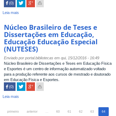
 (0)

-
Pontifícia
Leia mais
sobre
Universidade
Dissertações
Católica
-
Núcleo Brasileiro de Teses e
(PUC-
Instituto
Campinas)
Dissertações em Educação,
de
Educação Educação Especial
Zootecnia
(IZ)
(NUTESES)
Enviado por
portal.bibliotecas
em qui, 15/12/2016 - 16:49
Núcleo Brasileiro de Dissertações e Teses em Educação Física
e Esportes é um centro de informação automatizado voltado
para a produção referente aos cursos de mestrado e doutorado
em Educação Física e Esportes.
 (0)

Leia mais
sobre
Núcleo
Brasileiro
primeiro
anterior
…
60
61
62
63
64
de