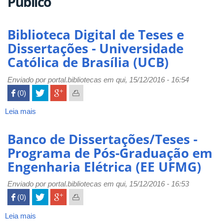
Público
Biblioteca Digital de Teses e
Dissertações - Universidade
Católica de Brasília (UCB)
Enviado por
portal.bibliotecas
em qui, 15/12/2016 - 16:54
 (0)

Leia mais
sobre
Biblioteca
Digital
Banco de Dissertações/Teses -
de
Programa de Pós-Graduação em
Teses
Engenharia Elétrica (EE UFMG)
e
Dissertações
Enviado por
-
portal.bibliotecas
em qui, 15/12/2016 - 16:53
Universidade
 (0)

Católica
de
Leia mais
sobre