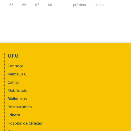
Teses
65
66
67
68
…
próximo
último
e
Dissertações
em
Educação,
Educação
Educação
Especial
(NUTESES)
UFU
Conheça
Marca UFU
Campi
Mobilidade
Bibliotecas
Restaurantes
Editora
Hospital de Clínicas