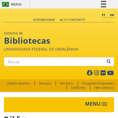
BRASIL
Simplifique!
PT
EN
ACESSIBILIDADE
ALTO CONTRASTE
Comunica BR
Participe
Sistema de
Acesso à informação
Bibliotecas
Legislação
UNIVERSIDADE FEDERAL DE UBERLÂNDIA
Canais
Buscar
Dados abertos
Serviços
Horários
Perguntas frequentes
Telefones
Fale conosco
MENU
Toggle 