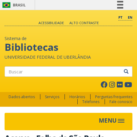
BRASIL
Simplifique!
PT
EN
ACESSIBILIDADE
ALTO CONTRASTE
Comunica BR
Participe
Sistema de
Acesso à informação
Bibliotecas
Legislação
UNIVERSIDADE FEDERAL DE UBERLÂNDIA
Canais
Buscar
Dados abertos
Serviços
Horários
Perguntas frequentes
Telefones
Fale conosco
MENU
Toggle 