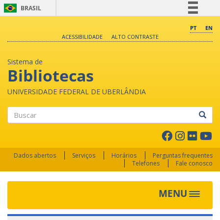
BRASIL
Simplifique!
PT
EN
ACESSIBILIDADE
ALTO CONTRASTE
Comunica BR
Participe
Sistema de
Acesso à informação
Bibliotecas
Legislação
UNIVERSIDADE FEDERAL DE UBERLÂNDIA
Canais
Buscar
Dados abertos
Serviços
Horários
Perguntas frequentes
Telefones
Fale conosco
MENU
Toggle 