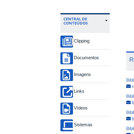
CENTRAL DE
CONTEÚDOS
Clipping
Documentos
R
Imagens
Bib
r
Links
Bib
Vídeos
Bibl
b
Sistemas
Bibl