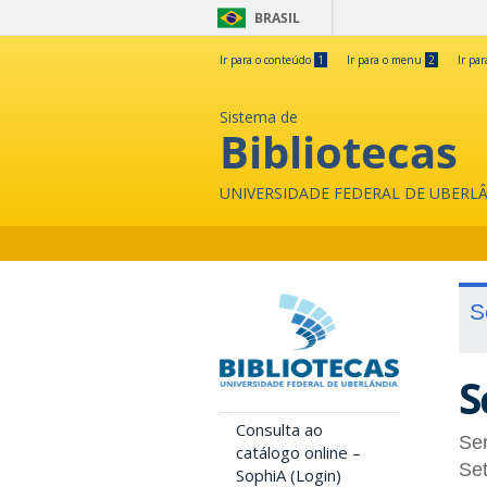
BRASIL
Ir para o conteúdo
1
Ir para o menu
2
Ir pa
Sistema de
Bibliotecas
UNIVERSIDADE FEDERAL DE UBERL
S
S
Consulta ao
Ser
catálogo online –
Set
SophiA (Login)