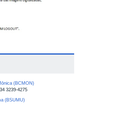
ta Mônica (BCMON)
 34 3239-4275
rama (BSUMU)