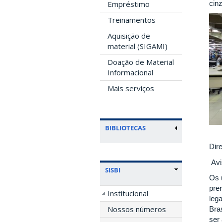
Empréstimo
cinz
Treinamentos
Aquisição de
material (SIGAMI)
Doação de Material
Informacional
Mais serviços
BIBLIOTECAS
Dir
Avi
SISBI
Os 
pre
Institucional
lega
Nossos números
Bra
ser