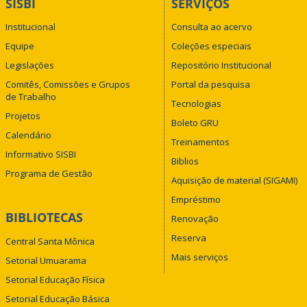
SISBI
SERVIÇOS
Institucional
Consulta ao acervo
Equipe
Coleções especiais
Legislações
Repositório Institucional
Comitês, Comissões e Grupos
Portal da pesquisa
de Trabalho
Tecnologias
Projetos
Boleto GRU
Calendário
Treinamentos
Informativo SISBI
Biblios
Programa de Gestão
Aquisição de material (SIGAMI)
Empréstimo
BIBLIOTECAS
Renovação
Reserva
Central Santa Mônica
Mais serviços
Setorial Umuarama
Setorial Educação Física
Setorial Educação Básica