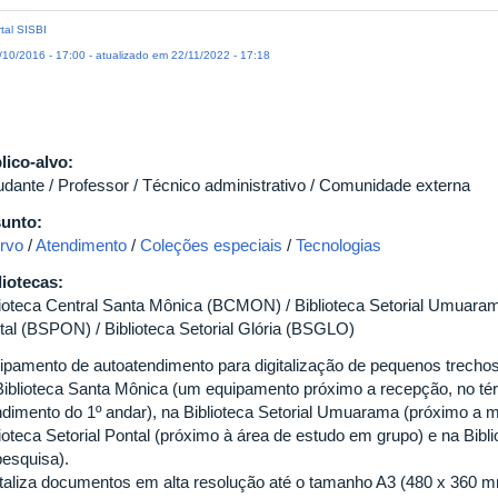
tal SISBI
10/2016 - 17:00 - atualizado em 22/11/2022 - 17:18
lico-alvo:
udante / Professor / Técnico administrativo / Comunidade externa
unto:
rvo
/
Atendimento
/
Coleções especiais
/
Tecnologias
liotecas:
lioteca Central Santa Mônica (BCMON) / Biblioteca Setorial Umuaram
tal (BSPON) / Biblioteca Setorial Glória (BSGLO)
ipamento de autoatendimento para digitalização de pequenos trechos 
Biblioteca Santa Mônica (um equipamento próximo a recepção, no tér
ndimento do 1º andar), na Biblioteca Setorial Umuarama (próximo a 
ioteca Setorial Pontal (próximo à área de estudo em grupo) e na Biblio
pesquisa).
italiza documentos em alta resolução até o tamanho A3 (480 x 360 m