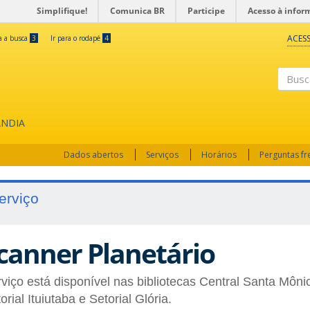
Simplifique!
Comunica BR
Participe
Acesso à infor
ACESS
ra a busca
3
Ir para o rodapé
4
Busc
ÂNDIA
Dados abertos
Serviços
Horários
Perguntas f
erviço
canner Planetário
viço está disponível nas bibliotecas Central Santa Môn
orial Ituiutaba e Setorial Glória.