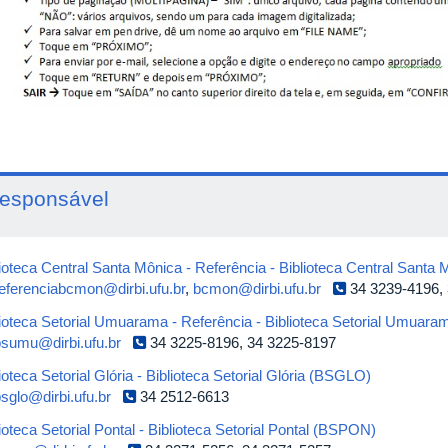
esponsável
lioteca Central Santa Mônica - Referência - Biblioteca Central San
eferenciabcmon@dirbi.ufu.br
,
bcmon@dirbi.ufu.br
34 3239-4196,
lioteca Setorial Umuarama - Referência - Biblioteca Setorial Umua
bsumu@dirbi.ufu.br
34 3225-8196, 34 3225-8197
ioteca Setorial Glória - Biblioteca Setorial Glória (BSGLO)
sglo@dirbi.ufu.br
34 2512-6613
ioteca Setorial Pontal - Biblioteca Setorial Pontal (BSPON)