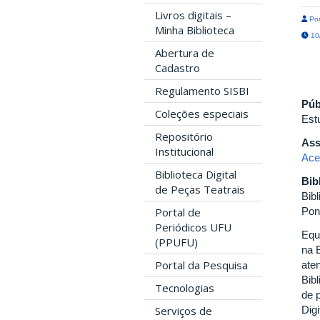
Livros digitais –
Por
Minha Biblioteca
10/
Abertura de
Cadastro
Regulamento SISBI
Púb
Coleções especiais
Est
Repositório
Ass
Institucional
Ace
Biblioteca Digital
Bib
de Peças Teatrais
Bib
Portal de
Pon
Periódicos UFU
Equ
(PPUFU)
na 
Portal da Pesquisa
ate
Bibl
Tecnologias
de 
Serviços de
Dig