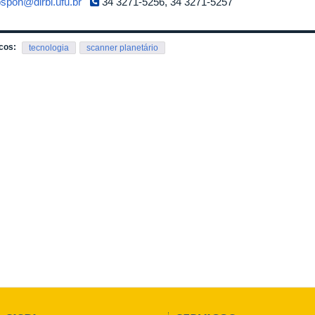
spon@dirbi.ufu.br
34 3271-5256, 34 3271-5257
cos:
tecnologia
scanner planetário