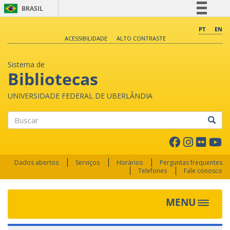
BRASIL
Simplifique!
PT
EN
ACESSIBILIDADE
ALTO CONTRASTE
Comunica BR
Participe
Sistema de
Acesso à informação
Bibliotecas
Legislação
UNIVERSIDADE FEDERAL DE UBERLÂNDIA
Canais
Buscar
Dados abertos
Serviços
Horários
Perguntas frequentes
Telefones
Fale conosco
MENU
Toggle 