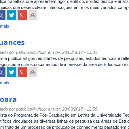
ica trabalhos que apresentem rigor científico, solidez teórica e anális
quisas que desenvolvam interlocuções entre os mais variados camp
(0)
 mais
sobre
Práxis
Educativa
uances
iado por
patriciap@ufu.br
em ter, 28/03/2017 - 13:02
sta publica artigos resultantes de pesquisas, estudos teóricos e refl
agógicas e outros documentos de interesse da área de Educação e d
(0)
 mais
sobre
Nuances
oara
iado por
patriciap@ufu.br
em ter, 28/03/2017 - 12:56
ista do Programa de Pós-Graduação em Letras da Universidade Feder
tíficos vinculados às diversas linhas de pesquisa das áreas de Estud
am fruto de um processo de produção de conhecimento pautado em di