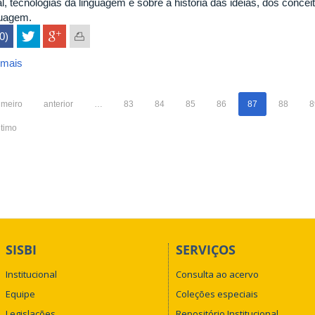
al, tecnologias da linguagem e sobre a história das ideias, dos conc
guagem.
(0)
 mais
sobre
Línguas
e
imeiro
anterior
…
83
84
85
86
87
88
8
instrumentos
linguísticos
ltimo
SISBI
SERVIÇOS
Institucional
Consulta ao acervo
Equipe
Coleções especiais
Legislações
Repositório Institucional