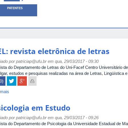
PATENTES
L: revista eletrônica de letras
iado por
patriciap@ufu.br
em qua, 29/03/2017 - 09:30
ista do Departamento de Letras do Uni-Facef Centro Universitário d
lgar, estudos e pesquisas realizadas na área de Letras, Lingüística e
(0)
 mais
sobre
REL:
revista
sicologia em Estudo
eletrônica
de
iado por
patriciap@ufu.br
em qua, 29/03/2017 - 09:26
letras
ista do Departamento de Psicologia da Universidade Estadual de Mar