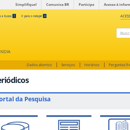
Simplifique!
Comunica BR
Participe
Acesso à infor
ACESS
ra a busca
3
Ir para o rodapé
4
Busc
ÂNDIA
Dados abertos
Serviços
Horários
Perguntas f
riódicos
ortal da Pesquisa