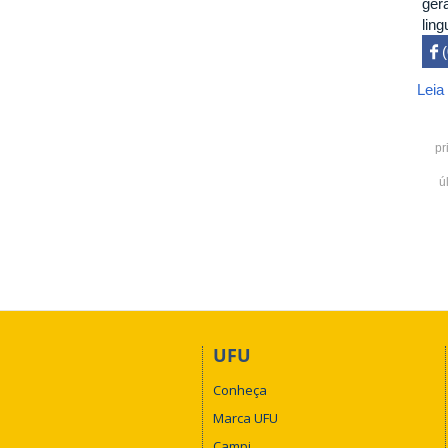
ger
lin
 

Leia
pr
ú
UFU
Conheça
Marca UFU
Campi