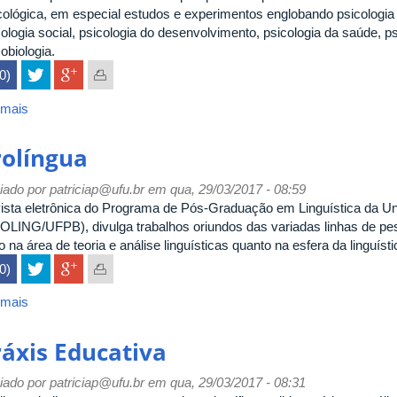
cológica, em especial estudos e experimentos englobando psicologia c
ologia social, psicologia do desenvolvimento, psicologia da saúde, ps
cobiologia.
(0)
 mais
sobre
Psico
rolíngua
iado por
patriciap@ufu.br
em qua, 29/03/2017 - 08:59
ista eletrônica do Programa de Pós-Graduação em Linguística da Un
OLING/UFPB), divulga trabalhos oriundos das variadas linhas de pe
o na área de teoria e análise linguísticas quanto na esfera da linguíst
(0)
 mais
sobre
Prolíngua
ráxis Educativa
iado por
patriciap@ufu.br
em qua, 29/03/2017 - 08:31