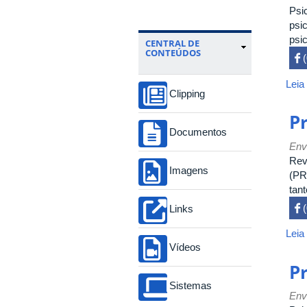
Psi
psic
psi
CENTRAL DE
CONTEÚDOS
 

Leia
Clipping
P
Documentos
Env
Rev
Imagens
(PR
tant
 
Links

Leia
Vídeos
P
Sistemas
Env