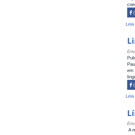
coe
 

Leia
L
Env
Pub
Pau
em 
líng
 

Leia
L
Env
A r