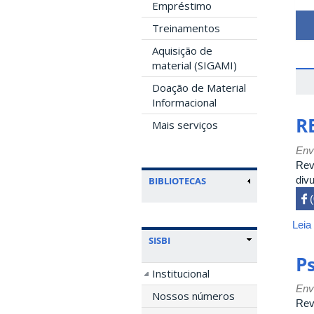
Empréstimo
Treinamentos
Aquisição de
material (SIGAMI)
Doação de Material
Informacional
RE
Mais serviços
Env
Rev
divu
BIBLIOTECAS
 

Leia
SISBI
P
Institucional
Env
Nossos números
Rev