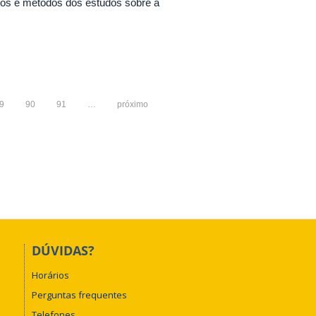
eitos e métodos dos estudos sobre a
9
90
91
…
próximo
DÚVIDAS?
Horários
Perguntas frequentes
Telefones