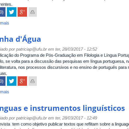
rentes.
(0)
 mais
sobre
Moara
inha d'Água
iado por
patriciap@ufu.br
em ter, 28/03/2017 - 12:52
licação do Programa de Pós-Graduação em Filologia e Língua Portu
lo, se volta para a discussão das pesquisas em língua portuguesa, nas
literatura, nos processos discursivos e no ensino de português para n
uas.
(0)
 mais
sobre
Linha
d'Água
ínguas e instrumentos linguísticos
iado por
patriciap@ufu.br
em ter, 28/03/2017 - 12:49
evista tem como objetivo publicar textos que reflitam sobre a lingua