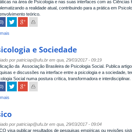
áticas na área de Psicologia e nas suas interfaces com as Ciência
blematizando a realidade atual, contribuindo para a prática em Psico
envolvimento teórico.
(0)
 mais
sobre
Psicologia
em
sicologia e Sociedade
Estudo
iado por
patriciap@ufu.br
em qua, 29/03/2017 - 09:19
licação da Associação Brasileira de Psicologia Social. Publica artig
quisas e discussões na interface entre a psicologia e a sociedade, 
ologia Social numa postura crítica, transformadora e interdisciplinar.
(0)
 mais
sobre
Psicologia
e
sico
Sociedade
iado por
patriciap@ufu.br
em qua, 29/03/2017 - 09:04
CO visa publicar resultados de pesquisas empíricas ou revisões sis