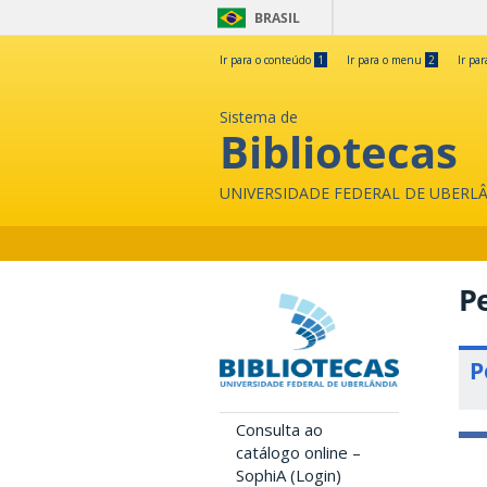
BRASIL
Ir para o conteúdo
1
Ir para o menu
2
Ir pa
Sistema de
Bibliotecas
UNIVERSIDADE FEDERAL DE UBERL
Pe
P
Consulta ao
catálogo online –
SophiA (Login)