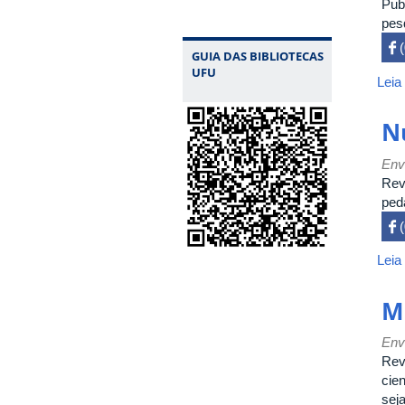
Publ
pes
 

GUIA DAS BIBLIOTECAS
UFU
Leia
N
Env
Revi
ped
 

Leia
M
Env
Rev
cien
sej