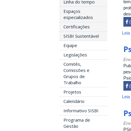
Linha do tempo
tem
pro
Espaços
des
especializados
 

Certificações
Leia
SISBI Sustentável
Equipe
P
Legislações
Env
Comitês,
Pub
Comissões e
pes
Grupos de
Psic
Trabalho
 

Projetos
Leia
Calendário
Informativo SISBI
P
Programa de
Env
Gestão
PSI