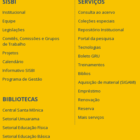
SISBI
SERVIÇOS
Institucional
Consulta ao acervo
Equipe
Coleções especiais
Legislações
Repositório Institucional
Comitês, Comissões e Grupos
Portal da pesquisa
de Trabalho
Tecnologias
Projetos
Boleto GRU
Calendário
Treinamentos
Informativo SISBI
Biblios
Programa de Gestão
Aquisição de material (SIGAMI)
Empréstimo
BIBLIOTECAS
Renovação
Reserva
Central Santa Mônica
Mais serviços
Setorial Umuarama
Setorial Educação Física
Setorial Educação Básica