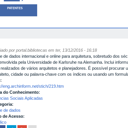
PATENTES
iado por
portal.bibliotecas
em ter, 13/12/2016 - 16:18
e de dados internacional e online para arquitetura, sobretudo dos sé
envolvida pela Universidade de Karlsruhe na Alemanha. Inclui inform
 realizados de vários arquitetos e planejadores. É possível procurar 
uiteto, cidade ou palavra-chave com os índices ou usando um formulá
e:
://eng.archinform.net/stich/219.htm
a do Conhecimento:
ncias Sociais Aplicadas
egoria:
e de dados
o de Acesso:
lico