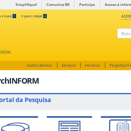
Simplifique!
Comunica BR
Participe
Acesso à infor
ACESS
ra a busca
3
Ir para o rodapé
4
Busc
ÂNDIA
Dados abertos
Serviços
Horários
Perguntas f
rchINFORM
ortal da Pesquisa