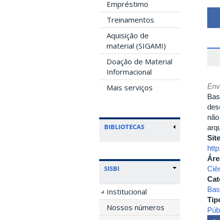
Empréstimo
Treinamentos
Aquisição de
material (SIGAMI)
Doação de Material
Informacional
Env
Mais serviços
Bas
des
não
BIBLIOTECAS
arq
Sit
http
Áre
SISBI
Ciê
Cat
Bas
Institucional
Tip
Nossos números
Púb