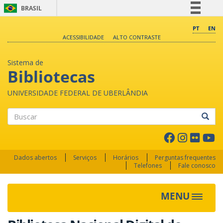
BRASIL
Simplifique!
PT
EN
ACESSIBILIDADE
ALTO CONTRASTE
Comunica BR
Participe
Sistema de
Acesso à informação
Bibliotecas
Legislação
UNIVERSIDADE FEDERAL DE UBERLÂNDIA
Canais
Buscar
Dados abertos
Serviços
Horários
Perguntas frequentes
Telefones
Fale conosco
MENU
Toggle 