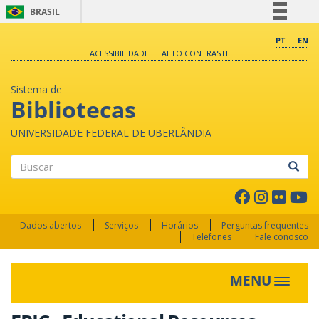
BRASIL
Simplifique!
PT
EN
ACESSIBILIDADE
ALTO CONTRASTE
Comunica BR
Participe
Sistema de
Acesso à informação
Bibliotecas
Legislação
UNIVERSIDADE FEDERAL DE UBERLÂNDIA
Canais
Buscar
Dados abertos
Serviços
Horários
Perguntas frequentes
Telefones
Fale conosco
MENU
Toggle 