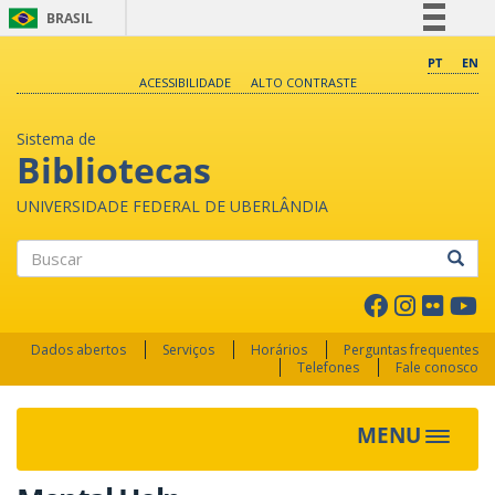
BRASIL
Simplifique!
PT
EN
ACESSIBILIDADE
ALTO CONTRASTE
Comunica BR
Participe
Sistema de
Acesso à informação
Bibliotecas
Legislação
UNIVERSIDADE FEDERAL DE UBERLÂNDIA
Canais
Buscar
Dados abertos
Serviços
Horários
Perguntas frequentes
Telefones
Fale conosco
MENU
Toggle 