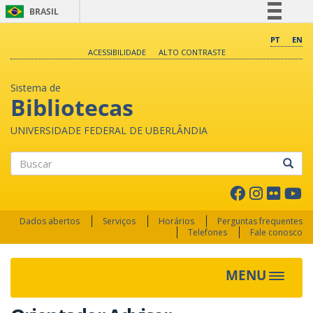
BRASIL
Simplifique!
PT
EN
ACESSIBILIDADE
ALTO CONTRASTE
Comunica BR
Participe
Sistema de
Acesso à informação
Bibliotecas
Legislação
UNIVERSIDADE FEDERAL DE UBERLÂNDIA
Canais
Buscar
Dados abertos
Serviços
Horários
Perguntas frequentes
Telefones
Fale conosco
MENU
Toggle 