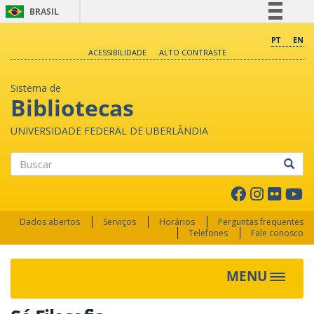
BRASIL
Simplifique!
PT
EN
ACESSIBILIDADE
ALTO CONTRASTE
Comunica BR
Participe
Sistema de
Acesso à informação
Bibliotecas
Legislação
UNIVERSIDADE FEDERAL DE UBERLÂNDIA
Canais
Buscar
Dados abertos
Serviços
Horários
Perguntas frequentes
Telefones
Fale conosco
MENU
Toggle 