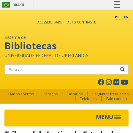
BRASIL
Simplifique!
PT
EN
ACESSIBILIDADE
ALTO CONTRASTE
Comunica BR
Participe
Sistema de
Acesso à informação
Bibliotecas
Legislação
UNIVERSIDADE FEDERAL DE UBERLÂNDIA
Canais
Buscar
Dados abertos
Serviços
Horários
Perguntas frequentes
Telefones
Fale conosco
MENU
Toggle 