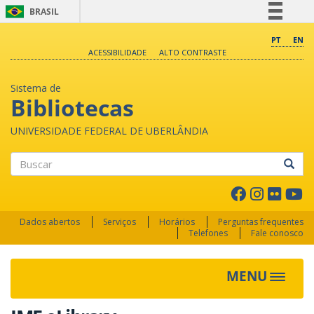
BRASIL
Simplifique!
PT
EN
ACESSIBILIDADE
ALTO CONTRASTE
Comunica BR
Participe
Sistema de
Acesso à informação
Bibliotecas
Legislação
UNIVERSIDADE FEDERAL DE UBERLÂNDIA
Canais
Buscar
Dados abertos
Serviços
Horários
Perguntas frequentes
Telefones
Fale conosco
MENU
Toggle 