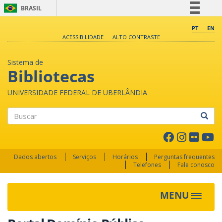
BRASIL
Simplifique!
PT
EN
ACESSIBILIDADE
ALTO CONTRASTE
Comunica BR
Participe
Sistema de
Acesso à informação
Bibliotecas
Legislação
UNIVERSIDADE FEDERAL DE UBERLÂNDIA
Canais
Buscar
Dados abertos
Serviços
Horários
Perguntas frequentes
Telefones
Fale conosco
MENU
Toggle 