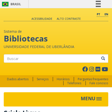
BRASIL
Simplifique!
PT
EN
ACESSIBILIDADE
ALTO CONTRASTE
Comunica BR
Participe
Sistema de
Acesso à informação
Bibliotecas
Legislação
UNIVERSIDADE FEDERAL DE UBERLÂNDIA
Canais
Buscar
Dados abertos
Serviços
Horários
Perguntas frequentes
Telefones
Fale conosco
MENU
Toggle 