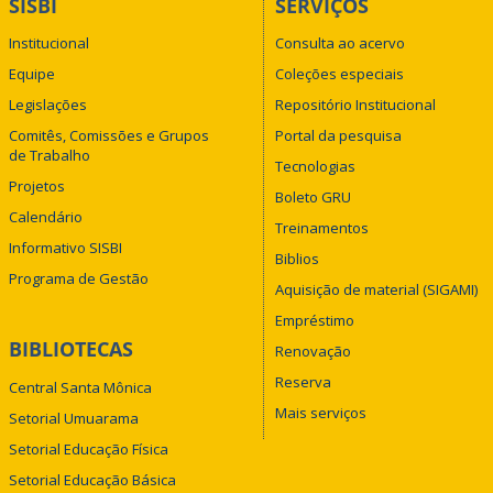
SISBI
SERVIÇOS
Institucional
Consulta ao acervo
Equipe
Coleções especiais
Legislações
Repositório Institucional
Comitês, Comissões e Grupos
Portal da pesquisa
de Trabalho
Tecnologias
Projetos
Boleto GRU
Calendário
Treinamentos
Informativo SISBI
Biblios
Programa de Gestão
Aquisição de material (SIGAMI)
Empréstimo
BIBLIOTECAS
Renovação
Reserva
Central Santa Mônica
Mais serviços
Setorial Umuarama
Setorial Educação Física
Setorial Educação Básica