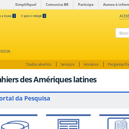
Simplifique!
Comunica BR
Participe
Acesso à infor
ACESS
ra a busca
3
Ir para o rodapé
4
Busc
ÂNDIA
Dados abertos
Serviços
Horários
Perguntas f
hiers des Amériques latines
ortal da Pesquisa