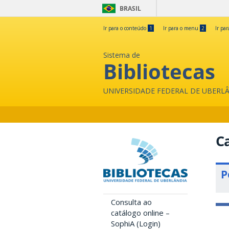
BRASIL
Ir para o conteúdo
1
Ir para o menu
2
Ir pa
Sistema de
Bibliotecas
UNIVERSIDADE FEDERAL DE UBERL
Ca
P
Consulta ao
catálogo online –
SophiA (Login)