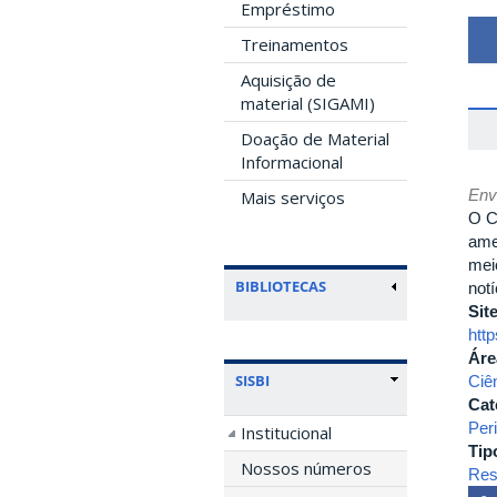
Empréstimo
Treinamentos
Aquisição de
material (SIGAMI)
Doação de Material
Informacional
Env
Mais serviços
O C
ame
mei
BIBLIOTECAS
notí
Sit
http
Áre
SISBI
Ciê
Cat
Per
Institucional
Tip
Nossos números
Rest