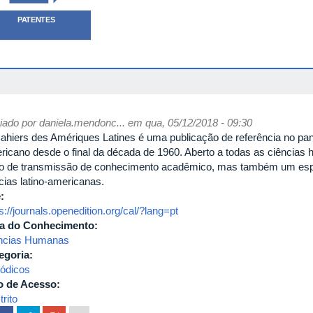
PATENTES
iado por
daniela.mendonc...
em qua, 05/12/2018 - 09:30
ahiers des Amériques Latines é uma publicação de referência no pano
ricano desde o final da década de 1960. Aberto a todas as ciências 
o de transmissão de conhecimento acadêmico, mas também um espa
cias latino-americanas.
e:
s://journals.openedition.org/cal/?lang=pt
a do Conhecimento:
ncias Humanas
egoria:
iódicos
o de Acesso:
rito