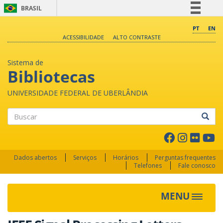
BRASIL
Simplifique!
PT
EN
ACESSIBILIDADE
ALTO CONTRASTE
Comunica BR
Participe
Sistema de
Acesso à informação
Bibliotecas
Legislação
UNIVERSIDADE FEDERAL DE UBERLÂNDIA
Canais
Buscar
Dados abertos
Serviços
Horários
Perguntas frequentes
Telefones
Fale conosco
MENU
Toggle 