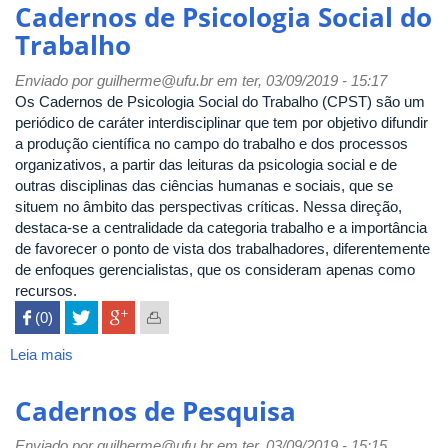
&
Cadernos de Psicologia Social do
Saúde
Trabalho
Coletiva
Enviado por
guilherme@ufu.br
em ter, 03/09/2019 - 15:17
Os Cadernos de Psicologia Social do Trabalho (CPST) são um
periódico de caráter interdisciplinar que tem por objetivo difundir
a produção científica no campo do trabalho e dos processos
organizativos, a partir das leituras da psicologia social e de
outras disciplinas das ciências humanas e sociais, que se
situem no âmbito das perspectivas críticas. Nessa direção,
destaca-se a centralidade da categoria trabalho e a importância
de favorecer o ponto de vista dos trabalhadores, diferentemente
de enfoques gerencialistas, que os consideram apenas como
recursos.
 (0)

Leia mais
sobre
Cadernos
de
Cadernos de Pesquisa
Psicologia
Social
Enviado por
guilherme@ufu.br
em ter, 03/09/2019 - 15:15