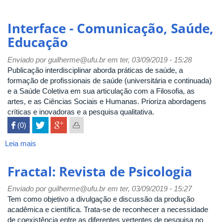
Interface - Comunicação, Saúde,
Educação
Enviado por
guilherme@ufu.br
em ter, 03/09/2019 - 15:28
Publicação interdisciplinar aborda práticas de saúde, a
formação de profissionais de saúde (universitária e continuada)
e a Saúde Coletiva em sua articulação com a Filosofia, as
artes, e as Ciências Sociais e Humanas. Prioriza abordagens
críticas e inovadoras e a pesquisa qualitativa.
 (0)

Leia mais
sobre
Interface
-
Fractal: Revista de Psicologia
Comunicação,
Saúde,
Enviado por
guilherme@ufu.br
em ter, 03/09/2019 - 15:27
Educação
Tem como objetivo a divulgação e discussão da produção
acadêmica e científica. Trata-se de reconhecer a necessidade
de coexistência entre as diferentes vertentes de pesquisa no