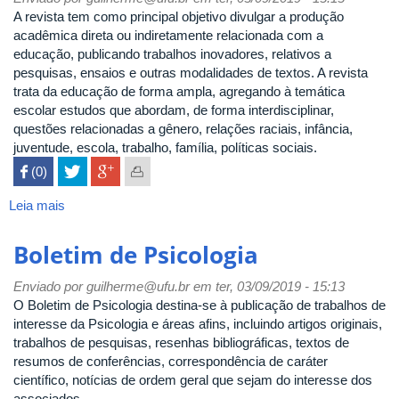
do
A revista tem como principal objetivo divulgar a produção
Trabalho
acadêmica direta ou indiretamente relacionada com a
educação, publicando trabalhos inovadores, relativos a
pesquisas, ensaios e outras modalidades de textos. A revista
trata da educação de forma ampla, agregando à temática
escolar estudos que abordam, de forma interdisciplinar,
questões relacionadas a gênero, relações raciais, infância,
juventude, escola, trabalho, família, políticas sociais.
 (0)

Leia mais
sobre
Cadernos
de
Boletim de Psicologia
Pesquisa
Enviado por
guilherme@ufu.br
em ter, 03/09/2019 - 15:13
O Boletim de Psicologia destina-se à publicação de trabalhos de
interesse da Psicologia e áreas afins, incluindo artigos originais,
trabalhos de pesquisas, resenhas bibliográficas, textos de
resumos de conferências, correspondência de caráter
científico, notícias de ordem geral que sejam do interesse dos
associados.