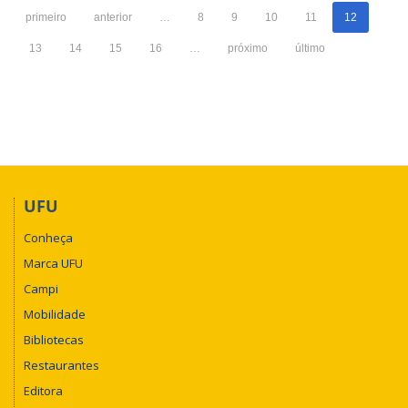
Psicológica
primeiro
anterior
…
8
9
10
11
12
13
14
15
16
…
próximo
último
UFU
Conheça
Marca UFU
Campi
Mobilidade
Bibliotecas
Restaurantes
Editora