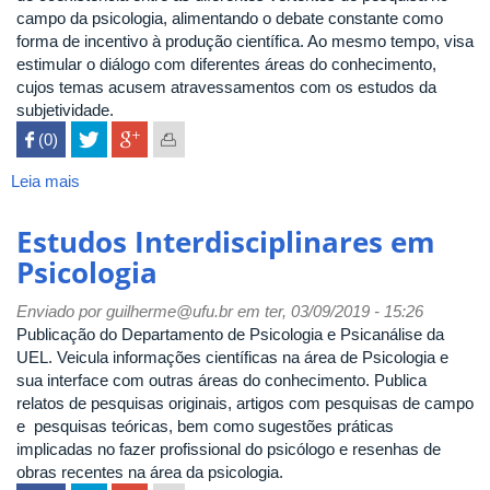
campo da psicologia, alimentando o debate constante como
forma de incentivo à produção científica. Ao mesmo tempo, visa
estimular o diálogo com diferentes áreas do conhecimento,
cujos temas acusem atravessamentos com os estudos da
subjetividade.
 (0)

Leia mais
sobre
Fractal:
Revista
Estudos Interdisciplinares em
de
Psicologia
Psicologia
Enviado por
guilherme@ufu.br
em ter, 03/09/2019 - 15:26
Publicação do Departamento de Psicologia e Psicanálise da
UEL. Veicula informações científicas na área de Psicologia e
sua interface com outras áreas do conhecimento. Publica
relatos de pesquisas originais, artigos com pesquisas de campo
e pesquisas teóricas, bem como sugestões práticas
implicadas no fazer profissional do psicólogo e resenhas de
obras recentes na área da psicologia.