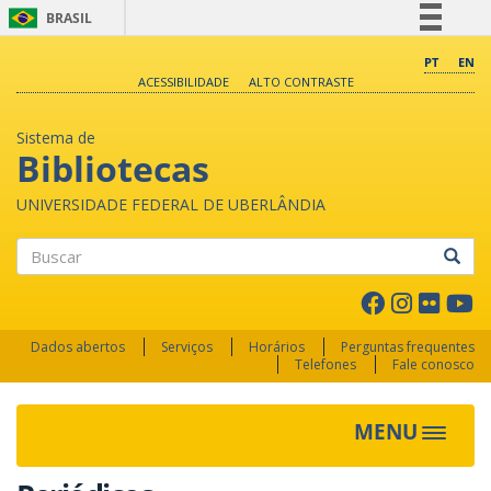
BRASIL
Simplifique!
PT
EN
ACESSIBILIDADE
ALTO CONTRASTE
Comunica BR
Participe
Sistema de
Acesso à informação
Bibliotecas
Legislação
UNIVERSIDADE FEDERAL DE UBERLÂNDIA
Canais
Buscar
Dados abertos
Serviços
Horários
Perguntas frequentes
Telefones
Fale conosco
MENU
Toggle 