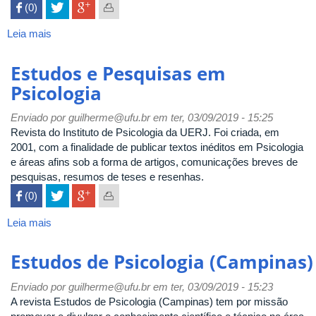
 (0)

Leia mais
sobre
Estudos
Interdisciplinares
Estudos e Pesquisas em
em
Psicologia
Psicologia
Enviado por
guilherme@ufu.br
em ter, 03/09/2019 - 15:25
Revista do Instituto de Psicologia da UERJ. Foi criada, em
2001, com a finalidade de publicar textos inéditos em Psicologia
e áreas afins sob a forma de artigos, comunicações breves de
pesquisas, resumos de teses e resenhas.
 (0)

Leia mais
sobre
Estudos
e
Estudos de Psicologia (Campinas)
Pesquisas
em
Enviado por
guilherme@ufu.br
em ter, 03/09/2019 - 15:23
Psicologia
A revista Estudos de Psicologia (Campinas) tem por missão