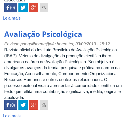
 (0)

Leia mais
sobre
Boletim
de
Avaliação Psicológica
Psicologia
Enviado por
guilherme@ufu.br
em ter, 03/09/2019 - 15:12
Revista oficial do Instituto Brasileiro de Avaliação Psicológica
(IBAP). Veículo de divulgação da produção científica ibero-
americana na área de Avaliação Psicológica. Seu objetivo é
divulgar os avanços da teoria, pesquisa e prática no campo da
Educação, Aconselhamento, Comportamento Organizacional,
Recursos Humanos e outros contextos relacionados. O
processo editorial visa a apresentar à comunidade científica um
texto que reflita uma contribuição significativa, inédita, original e
atualizada.
 (0)

Leia mais
sobre
Avaliação