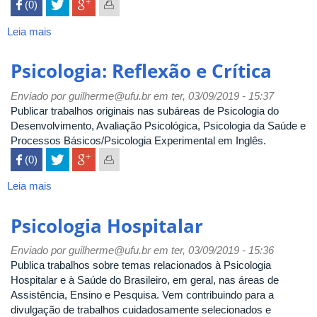
 (0)

Leia mais
sobre
Psicologia:
Teoria
Psicologia: Reflexão e Crítica
e
Pesquisa
Enviado por
guilherme@ufu.br
em ter, 03/09/2019 - 15:37
Publicar trabalhos originais nas subáreas de Psicologia do
Desenvolvimento, Avaliação Psicológica, Psicologia da Saúde e
Processos Básicos/Psicologia Experimental em Inglês.
 (0)

Leia mais
sobre
Psicologia:
Reflexão
Psicologia Hospitalar
e
Crítica
Enviado por
guilherme@ufu.br
em ter, 03/09/2019 - 15:36
Publica trabalhos sobre temas relacionados à Psicologia
Hospitalar e à Saúde do Brasileiro, em geral, nas áreas de
Assistência, Ensino e Pesquisa. Vem contribuindo para a
divulgação de trabalhos cuidadosamente selecionados e