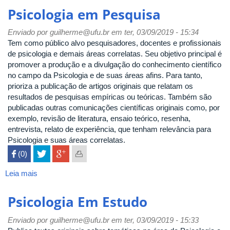
Escolar
Psicologia em Pesquisa
e
Educacional
Enviado por
guilherme@ufu.br
em ter, 03/09/2019 - 15:34
Tem como público alvo pesquisadores, docentes e profissionais
de psicologia e demais áreas correlatas. Seu objetivo principal é
promover a produção e a divulgação do conhecimento científico
no campo da Psicologia e de suas áreas afins. Para tanto,
prioriza a publicação de artigos originais que relatam os
resultados de pesquisas empíricas ou teóricas. Também são
publicadas outras comunicações científicas originais como, por
exemplo, revisão de literatura, ensaio teórico, resenha,
entrevista, relato de experiência, que tenham relevância para
Psicologia e suas áreas correlatas.
 (0)

Leia mais
sobre
Psicologia
em
Psicologia Em Estudo
Pesquisa
Enviado por
guilherme@ufu.br
em ter, 03/09/2019 - 15:33