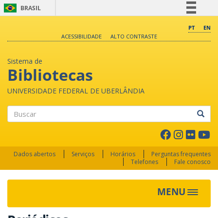
BRASIL
Simplifique!
PT
EN
ACESSIBILIDADE
ALTO CONTRASTE
Comunica BR
Participe
Sistema de
Acesso à informação
Bibliotecas
Legislação
UNIVERSIDADE FEDERAL DE UBERLÂNDIA
Canais
Buscar
Dados abertos
Serviços
Horários
Perguntas frequentes
Telefones
Fale conosco
MENU
Toggle 