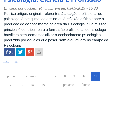
Sociedade
Enviado por
guilherme@ufu.br
em ter, 03/09/2019 - 15:30
Publica artigos originais referentes à atuação profissional do
psicólogo, à pesquisa, ao ensino ou à reflexão crítica sobre a
produção de conhecimento na área da Psicologia. Sua missão
principal é contribuir para a formação profissional do psicólogo
brasileiro bem como socializar o conhecimento psicológico
produzido por aqueles que pesquisam e/ou atuam no campo da
Psicologia.
 (0)

Leia mais
sobre
Psicologia:
Ciência
primeiro
anterior
…
7
8
9
10
11
e
Profissão
12
13
14
15
…
próximo
último