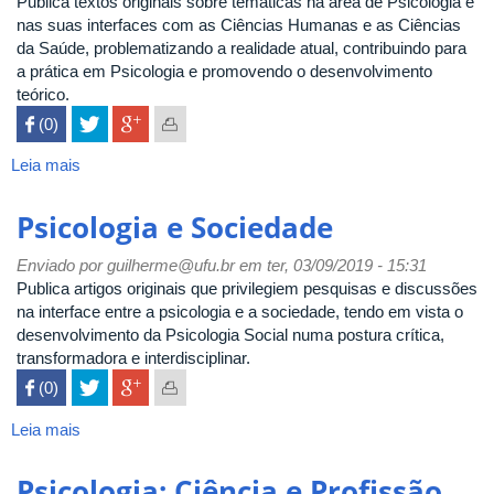
Publica textos originais sobre temáticas na área de Psicologia e
nas suas interfaces com as Ciências Humanas e as Ciências
da Saúde, problematizando a realidade atual, contribuindo para
a prática em Psicologia e promovendo o desenvolvimento
teórico.
 (0)

Leia mais
sobre
Psicologia
Em
Psicologia e Sociedade
Estudo
Enviado por
guilherme@ufu.br
em ter, 03/09/2019 - 15:31
Publica artigos originais que privilegiem pesquisas e discussões
na interface entre a psicologia e a sociedade, tendo em vista o
desenvolvimento da Psicologia Social numa postura crítica,
transformadora e interdisciplinar.
 (0)

Leia mais
sobre
Psicologia
e
Psicologia: Ciência e Profissão