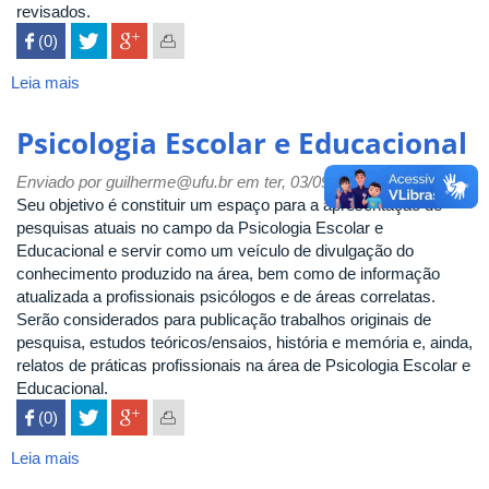
revisados.
 (0)

Leia mais
sobre
Psicologia
Hospitalar
Psicologia Escolar e Educacional
Enviado por
guilherme@ufu.br
em ter, 03/09/2019 - 15:34
Seu objetivo é constituir um espaço para a apresentação de
pesquisas atuais no campo da Psicologia Escolar e
Educacional e servir como um veículo de divulgação do
conhecimento produzido na área, bem como de informação
atualizada a profissionais psicólogos e de áreas correlatas.
Serão considerados para publicação trabalhos originais de
pesquisa, estudos teóricos/ensaios, história e memória e, ainda,
relatos de práticas profissionais na área de Psicologia Escolar e
Educacional.
 (0)

Leia mais
sobre
Psicologia