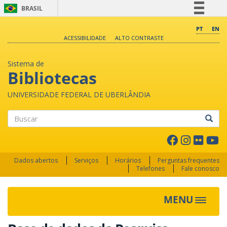
BRASIL
Simplifique!
PT
EN
ACESSIBILIDADE
ALTO CONTRASTE
Comunica BR
Participe
Sistema de
Acesso à informação
Bibliotecas
Legislação
UNIVERSIDADE FEDERAL DE UBERLÂNDIA
Canais
Buscar
Dados abertos
Serviços
Horários
Perguntas frequentes
Telefones
Fale conosco
MENU
Toggle 