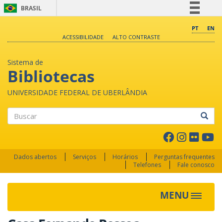
BRASIL
Simplifique!
PT
EN
ACESSIBILIDADE
ALTO CONTRASTE
Comunica BR
Participe
Sistema de
Acesso à informação
Bibliotecas
Legislação
UNIVERSIDADE FEDERAL DE UBERLÂNDIA
Canais
Buscar
Dados abertos
Serviços
Horários
Perguntas frequentes
Telefones
Fale conosco
MENU
Toggle 