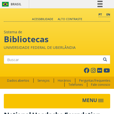
BRASIL
Simplifique!
PT
EN
ACESSIBILIDADE
ALTO CONTRASTE
Comunica BR
Participe
Sistema de
Acesso à informação
Bibliotecas
Legislação
UNIVERSIDADE FEDERAL DE UBERLÂNDIA
Canais
Buscar
Dados abertos
Serviços
Horários
Perguntas frequentes
Telefones
Fale conosco
MENU
Toggle 