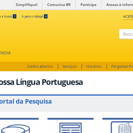
Simplifique!
Comunica BR
Participe
Acesso à infor
ACESS
ra a busca
3
Ir para o rodapé
4
Busc
ÂNDIA
Dados abertos
Serviços
Horários
Perguntas f
ossa Língua Portuguesa
ortal da Pesquisa