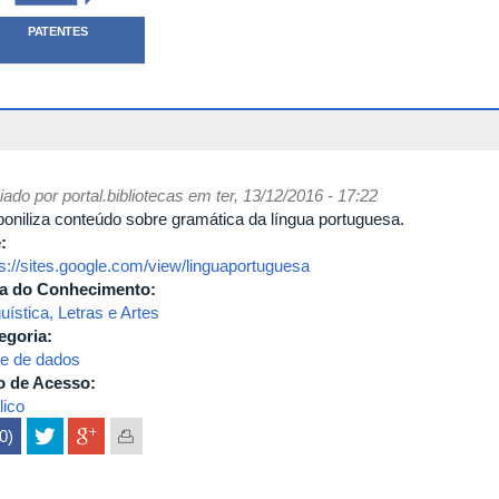
PATENTES
iado por
portal.bibliotecas
em ter, 13/12/2016 - 17:22
poniliza conteúdo sobre gramática da língua portuguesa.
e:
ps://sites.google.com/view/linguaportuguesa
a do Conhecimento:
uística, Letras e Artes
egoria:
e de dados
o de Acesso:
lico
(0)