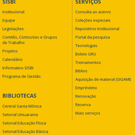
SISBI
SERVIÇOS
Institucional
Consulta ao acervo
Equipe
Coleções especiais
Legislações
Repositório Institucional
Comitês, Comissões e Grupos
Portal da pesquisa
de Trabalho
Tecnologias
Projetos
Boleto GRU
Calendário
Treinamentos
Informativo SISBI
Biblios
Programa de Gestão
Aquisição de material (SIGAMI)
Empréstimo
BIBLIOTECAS
Renovação
Reserva
Central Santa Mônica
Mais serviços
Setorial Umuarama
Setorial Educação Física
Setorial Educação Básica