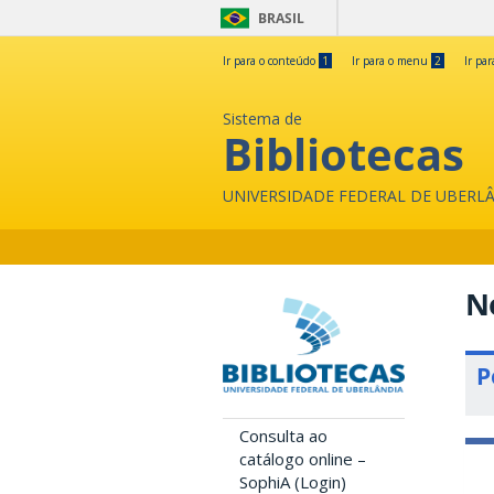
BRASIL
Ir para o conteúdo
1
Ir para o menu
2
Ir pa
Sistema de
Bibliotecas
UNIVERSIDADE FEDERAL DE UBERL
N
P
Consulta ao
catálogo online –
SophiA (Login)