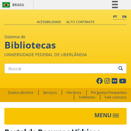
BRASIL
Simplifique!
PT
EN
ACESSIBILIDADE
ALTO CONTRASTE
Comunica BR
Participe
Sistema de
Acesso à informação
Bibliotecas
Legislação
UNIVERSIDADE FEDERAL DE UBERLÂNDIA
Canais
Buscar
Dados abertos
Serviços
Horários
Perguntas frequentes
Telefones
Fale conosco
MENU
Toggle 