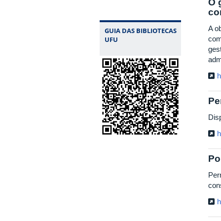
O 
co
A ob
GUIA DAS BIBLIOTECAS
com
UFU
gest
adm
h
Pe
Dis
h
Po
Perm
cons
h