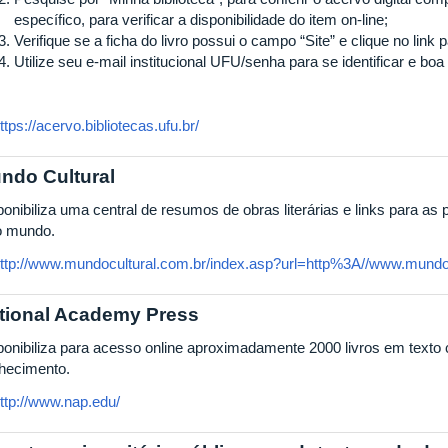
específico, para verificar a disponibilidade do item on-line;
Verifique se a ficha do livro possui o campo “Site” e clique no link
Utilize seu e-mail institucional UFU/senha para se identificar e boa l
ttps://acervo.bibliotecas.ufu.br/
ndo Cultural
onibiliza uma central de resumos de obras literárias e links para as pr
o mundo.
ttp://www.mundocultural.com.br/index.asp?url=http%3A//www.mundocu
tional Academy Press
ponibiliza para acesso online aproximadamente 2000 livros em texto
hecimento.
ttp://www.nap.edu/