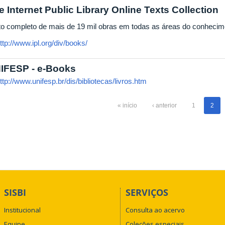
e Internet Public Library Online Texts Collection
to completo de mais de 19 mil obras em todas as áreas do conhecim
ttp://www.ipl.org/div/books/
IFESP - e-Books
ttp://www.unifesp.br/dis/bibliotecas/livros.htm
« início
‹ anterior
1
2
SISBI
SERVIÇOS
Institucional
Consulta ao acervo
Equipe
Coleções especiais