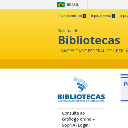
BRASIL
Ir para o conteúdo
1
Ir para o menu
2
Ir pa
Sistema de
Bibliotecas
UNIVERSIDADE FEDERAL DE UBERL
P
Consulta ao
catálogo online –
SophiA (Login)