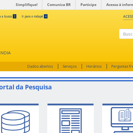
Simplifique!
Comunica BR
Participe
Acesso à infor
ACESS
ra a busca
3
Ir para o rodapé
4
Busc
ÂNDIA
Dados abertos
Serviços
Horários
Perguntas f
ortal da Pesquisa