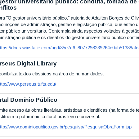
gestor universitário público: conduta, tomada d
nflitos
ra "O gestor universitário público," autoria de Adailton Borges de Ol
o noções de administração, gestão e legislação pública, que estão d
or público universitario. Contempla ainda aspectos voltados à gestão 
inistração pública e os desafios do gestor universitário público con
ttps://docs.wixstatic.com/ugd/35e7c6_8077298239264c0ab51388afc
rseus Digital Library
ponibiliza textos clássicos na área de humanidades.
ttp://www.perseus.tufts.edu/
rtal Domínio Público
ite acesso às obras literárias, artísticas e científicas (na forma de
tituem o patrimônio cultural brasileiro e universal.
ttp://www.dominiopublico.gov.br/pesquisa/PesquisaObraForm.jsp