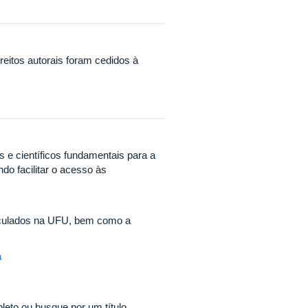
ireitos autorais foram cedidos à
os e científicos fundamentais para a
do facilitar o acesso às
riculados na UFU, bem como a
a
pleto ou busque por um título