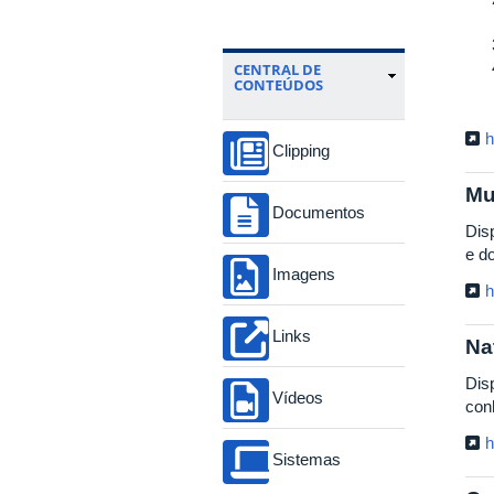
CENTRAL DE
CONTEÚDOS
h
Clipping
Mu
Documentos
Disp
e d
Imagens
h
Links
Na
Dis
Vídeos
con
h
Sistemas