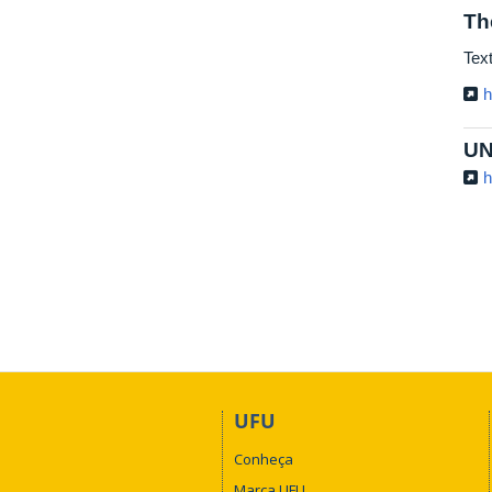
Th
Tex
h
UN
h
UFU
Conheça
Marca UFU