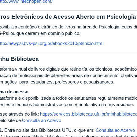
ttp://www.intechopen.com/
vros Eletrônicos de Acesso Aberto em Psicologia
onibiliza conteúdo eletrônico de livros na área de Psicologia, cujos d
-Psi ou que caíram em domínio público.
ttp://newpsi.bvs-psi.org.br/ebooks2010/pt/Inicio.html
nha Biblioteca
aforma virtual de livros digitais que reúne títulos técnicos, acadêmic
mação de profissionais de diferentes áreas de conhecimento, objetivan
ormações para estudantes, professores e pesquisadores.
ma de acesso
lataforma é disponibilizada a todos os estudantes regularmente mat
entes e técnicos administrativos com vínculo ativo na universidade.
sse através do link:
https://servicos.bibliotecas.ufu.br/minhabibliotec
pelo site de
Consulta ao Acervo
Entre no site das Bibliotecas UFU, clique em:
Consulta ao Acervo
Pesquise por “Minha biblioteca”, para conferir o acervo digital com