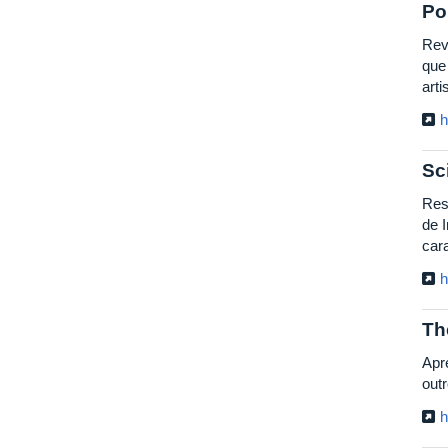
Po
Rev
que
arti
h
Sc
Res
de 
cara
h
Th
Apr
out
h