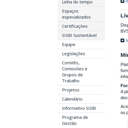
h
Linha do tempo
Espaços
Li
especializados
Disp
Certificações
BVS
SISBI Sustentável
h
Equipe
Legislações
Mi
Comitês,
Plat
Comissões e
for
Grupos de
inf
Trabalho
For
Projetos
A p
doc
Calendário
Ace
Informativo SISBI
ou 
Programa de
Gestão