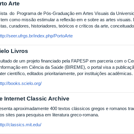
rto Arte
ista do Programa de Pós-Graduação em Artes Visuais da Universid
 tem como missão estimular a reflexão em e sobre as artes visuais. 
stas, curadores, historiadores, teóricos e críticos da arte, conceituad
ttp://seer.ufrgs.br/index.php/PortoArte
ielo Livros
ultado de um projeto financiado pela FAPESP em parceria com o Cen
Informação em Ciência da Saúde (BIREME), o portal visa a publicação
ter científico, editados prioritariamente, por instituições acadêmicas.
ttp://books.scielo.org/
e Internet Classic Archive
esenta aproximadamente 400 textos clássicos gregos e romanos trad
ros sites para pesquisa em literatura greco-romana.
ttp://classics.mit.edu/