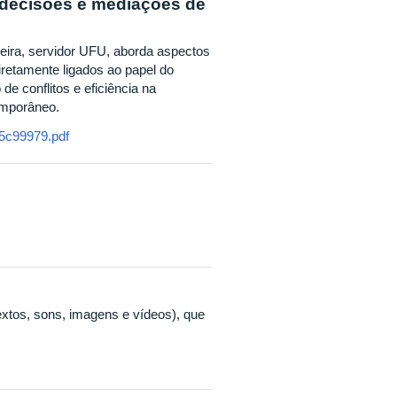
e decisões e mediações de
iveira, servidor UFU, aborda aspectos
iretamente ligados ao papel do
de conflitos e eficiência na
temporâneo.
5c99979.pdf
 textos, sons, imagens e vídeos), que