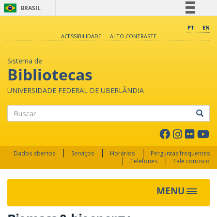
BRASIL
Simplifique!
PT
EN
ACESSIBILIDADE
ALTO CONTRASTE
Comunica BR
Participe
Sistema de
Acesso à informação
Bibliotecas
Legislação
UNIVERSIDADE FEDERAL DE UBERLÂNDIA
Canais
Buscar
Dados abertos
Serviços
Horários
Perguntas frequentes
Telefones
Fale conosco
MENU
Toggle 