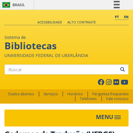
BRASIL
Simplifique!
PT
EN
ACESSIBILIDADE
ALTO CONTRASTE
Comunica BR
Participe
Sistema de
Acesso à informação
Bibliotecas
Legislação
UNIVERSIDADE FEDERAL DE UBERLÂNDIA
Canais
Buscar
Dados abertos
Serviços
Horários
Perguntas frequentes
Telefones
Fale conosco
MENU
Toggle 