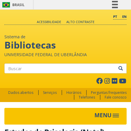
BRASIL
Simplifique!
PT
EN
ACESSIBILIDADE
ALTO CONTRASTE
Comunica BR
Participe
Sistema de
Acesso à informação
Bibliotecas
Legislação
UNIVERSIDADE FEDERAL DE UBERLÂNDIA
Canais
Buscar
Dados abertos
Serviços
Horários
Perguntas frequentes
Telefones
Fale conosco
MENU
Toggle 