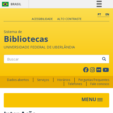
BRASIL
Simplifique!
PT
EN
ACESSIBILIDADE
ALTO CONTRASTE
Comunica BR
Participe
Sistema de
Acesso à informação
Bibliotecas
Legislação
UNIVERSIDADE FEDERAL DE UBERLÂNDIA
Canais
Buscar
Dados abertos
Serviços
Horários
Perguntas frequentes
Telefones
Fale conosco
MENU
Toggle 