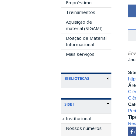
Empréstimo
Treinamentos
Aquisição de
material (SIGAMI)
Doação de Material
Informacional
Env
Mais serviços
Jour
Sit
BIBLIOTECAS
http
Áre
Ciê
Ciê
SISBI
Cat
Per
Tip
Institucional
Rest
Nossos números
 
