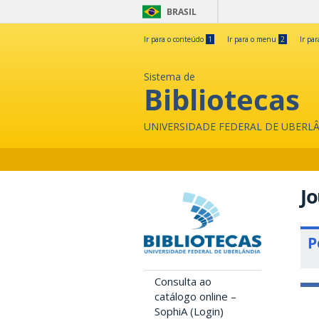
BRASIL
Ir para o conteúdo
1
Ir para o menu
2
Ir pa
Sistema de
Bibliotecas
UNIVERSIDADE FEDERAL DE UBERL
Jo
P
Consulta ao
catálogo online –
SophiA (Login)