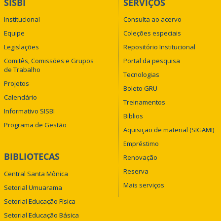
SISBI
SERVIÇOS
Institucional
Consulta ao acervo
Equipe
Coleções especiais
Legislações
Repositório Institucional
Comitês, Comissões e Grupos
Portal da pesquisa
de Trabalho
Tecnologias
Projetos
Boleto GRU
Calendário
Treinamentos
Informativo SISBI
Biblios
Programa de Gestão
Aquisição de material (SIGAMI)
Empréstimo
BIBLIOTECAS
Renovação
Reserva
Central Santa Mônica
Mais serviços
Setorial Umuarama
Setorial Educação Física
Setorial Educação Básica