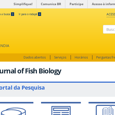
Simplifique!
Comunica BR
Participe
Acesso à infor
ACESS
ra a busca
3
Ir para o rodapé
4
Busc
ÂNDIA
Dados abertos
Serviços
Horários
Perguntas f
urnal of Fish Biology
ortal da Pesquisa