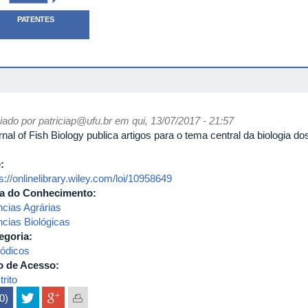
PATENTES
iado por
patriciap@ufu.br
em qui, 13/07/2017 - 21:57
nal of Fish Biology publica artigos para o tema central da biologia do
e:
s://onlinelibrary.wiley.com/loi/10958649
a do Conhecimento:
ncias Agrárias
ncias Biológicas
egoria:
iódicos
o de Acesso:
rito
(0)