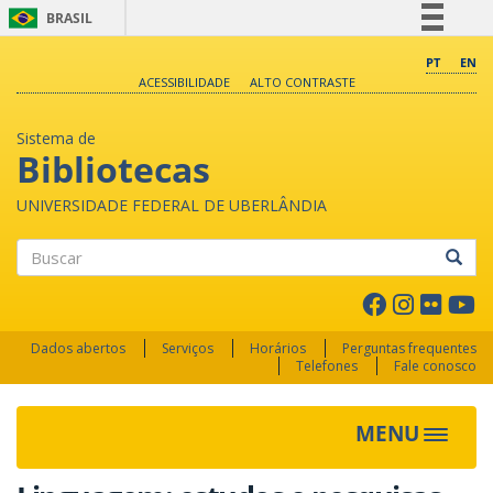
BRASIL
Simplifique!
PT
EN
ACESSIBILIDADE
ALTO CONTRASTE
Comunica BR
Participe
Sistema de
Acesso à informação
Bibliotecas
Legislação
UNIVERSIDADE FEDERAL DE UBERLÂNDIA
Canais
Buscar
Dados abertos
Serviços
Horários
Perguntas frequentes
Telefones
Fale conosco
MENU
Toggle 