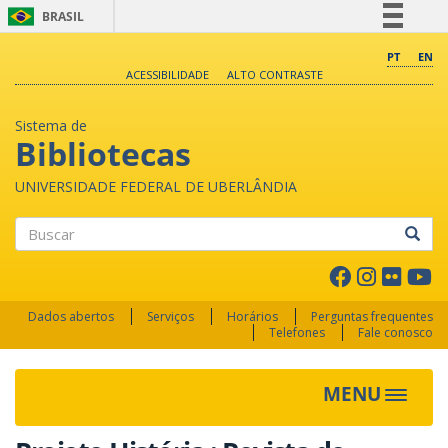
BRASIL
Simplifique!
PT
EN
ACESSIBILIDADE
ALTO CONTRASTE
Comunica BR
Participe
Sistema de
Acesso à informação
Bibliotecas
Legislação
UNIVERSIDADE FEDERAL DE UBERLÂNDIA
Canais
Buscar
Dados abertos
Serviços
Horários
Perguntas frequentes
Telefones
Fale conosco
MENU
Toggle 