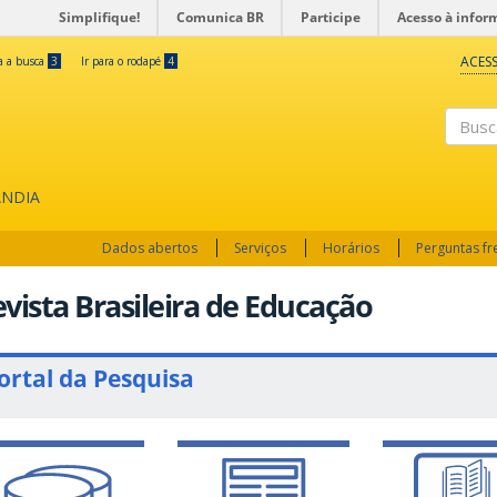
Simplifique!
Comunica BR
Participe
Acesso à infor
ACESS
ra a busca
3
Ir para o rodapé
4
Busc
ÂNDIA
Dados abertos
Serviços
Horários
Perguntas f
vista Brasileira de Educação
ortal da Pesquisa