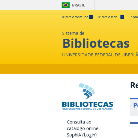
BRASIL
Ir para o conteúdo
1
Ir para o menu
2
Ir pa
Sistema de
Bibliotecas
UNIVERSIDADE FEDERAL DE UBERL
Re
P
Consulta ao
catálogo online –
SophiA (Login)