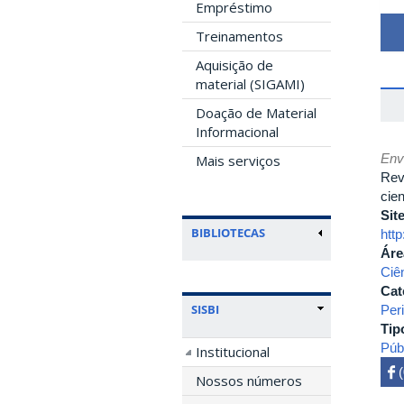
Empréstimo
Treinamentos
Aquisição de
material (SIGAMI)
Doação de Material
Informacional
Env
Mais serviços
Rev
cien
Sit
BIBLIOTECAS
htt
Áre
Ciê
Cat
SISBI
Per
Tip
Púb
Institucional
 

Nossos números