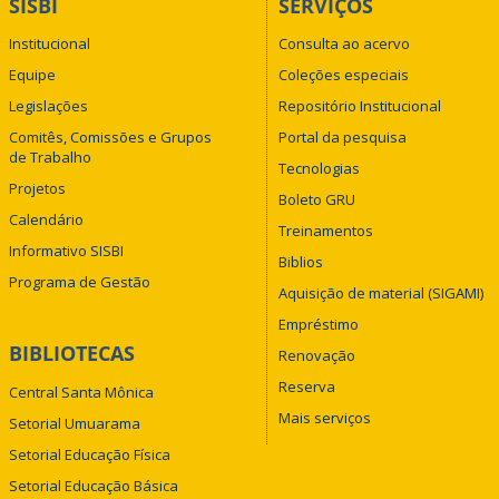
SISBI
SERVIÇOS
Institucional
Consulta ao acervo
Equipe
Coleções especiais
Legislações
Repositório Institucional
Comitês, Comissões e Grupos
Portal da pesquisa
de Trabalho
Tecnologias
Projetos
Boleto GRU
Calendário
Treinamentos
Informativo SISBI
Biblios
Programa de Gestão
Aquisição de material (SIGAMI)
Empréstimo
BIBLIOTECAS
Renovação
Reserva
Central Santa Mônica
Mais serviços
Setorial Umuarama
Setorial Educação Física
Setorial Educação Básica