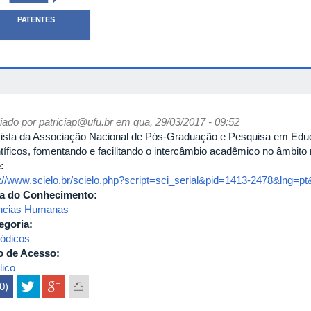
PATENTES
iado por
patriciap@ufu.br
em qua, 29/03/2017 - 09:52
ista da Associação Nacional de Pós-Graduação e Pesquisa em Educ
tíficos, fomentando e facilitando o intercâmbio acadêmico no âmbito n
e:
p://www.scielo.br/scielo.php?script=sci_serial&pid=1413-2478&lng=p
a do Conhecimento:
ncias Humanas
egoria:
iódicos
o de Acesso:
lico
(0)