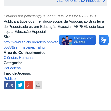
VEJA O PORTAL DA PESQUISA
Enviado por
patriciap@ufu.br
em qua, 29/03/2017 - 10:18
Publica artigos dos membros-sócios da Associação Brasileira
de Pesquisadores em Educação Especial (ABPEE), cujo foco
seja a Educação Especial.
Site:
http://www.scielo.br/scielo.php?script=sci_serial&pid=1413-
6538&nrm=iso&rep=&lng...
Área do Conhecimento:
Ciências Humanas
Categoria:
Periódicos
Tipo de Acesso:
Público
 (0)
