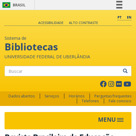
BRASIL
Simplifique!
PT
EN
ACESSIBILIDADE
ALTO CONTRASTE
Comunica BR
Participe
Sistema de
Acesso à informação
Bibliotecas
Legislação
UNIVERSIDADE FEDERAL DE UBERLÂNDIA
Canais
Buscar
Dados abertos
Serviços
Horários
Perguntas frequentes
Telefones
Fale conosco
MENU
Toggle 