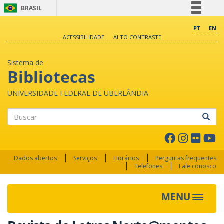
BRASIL
Simplifique!
PT
EN
ACESSIBILIDADE
ALTO CONTRASTE
Comunica BR
Participe
Sistema de
Acesso à informação
Bibliotecas
Legislação
UNIVERSIDADE FEDERAL DE UBERLÂNDIA
Canais
Buscar
Dados abertos
Serviços
Horários
Perguntas frequentes
Telefones
Fale conosco
MENU
Toggle 