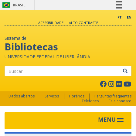
BRASIL
Simplifique!
PT
EN
ACESSIBILIDADE
ALTO CONTRASTE
Comunica BR
Participe
Sistema de
Acesso à informação
Bibliotecas
Legislação
UNIVERSIDADE FEDERAL DE UBERLÂNDIA
Canais
Buscar
Dados abertos
Serviços
Horários
Perguntas frequentes
Telefones
Fale conosco
MENU
Toggle 