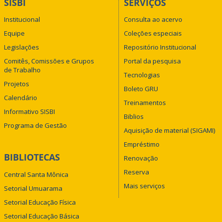
SISBI
SERVIÇOS
Institucional
Consulta ao acervo
Equipe
Coleções especiais
Legislações
Repositório Institucional
Comitês, Comissões e Grupos
Portal da pesquisa
de Trabalho
Tecnologias
Projetos
Boleto GRU
Calendário
Treinamentos
Informativo SISBI
Biblios
Programa de Gestão
Aquisição de material (SIGAMI)
Empréstimo
BIBLIOTECAS
Renovação
Reserva
Central Santa Mônica
Mais serviços
Setorial Umuarama
Setorial Educação Física
Setorial Educação Básica