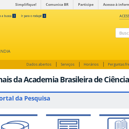
Simplifique!
Comunica BR
Participe
Acesso à infor
ACESS
ra a busca
3
Ir para o rodapé
4
Busc
ÂNDIA
Dados abertos
Serviços
Horários
Perguntas f
ais da Academia Brasileira de Ciência
ortal da Pesquisa