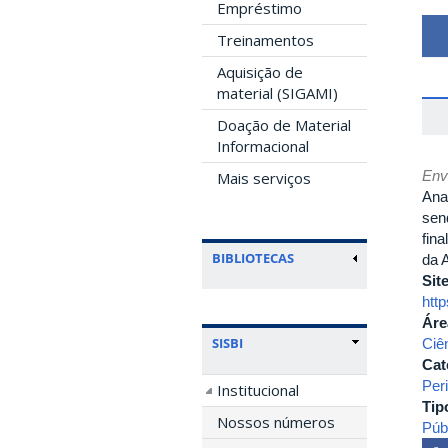
Empréstimo
Treinamentos
Aquisição de
material (SIGAMI)
Doação de Material
Informacional
Env
Mais serviços
Ana
send
fin
BIBLIOTECAS
da 
Sit
htt
Áre
SISBI
Ciê
Cat
Per
Institucional
Tip
Nossos números
Púb