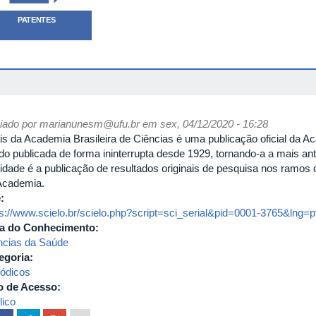
PATENTES
iado por
marianunesm@ufu.br
em sex, 04/12/2020 - 16:28
is da Academia Brasileira de Ciências é uma publicação oficial da Ac
o publicada de forma ininterrupta desde 1929, tornando-a a mais antiga
alidade é a publicação de resultados originais de pesquisa nos ramo
Academia.
e:
ps://www.scielo.br/scielo.php?script=sci_serial&pid=0001-3765&lng=
a do Conhecimento:
ncias da Saúde
egoria:
iódicos
o de Acesso:
lico