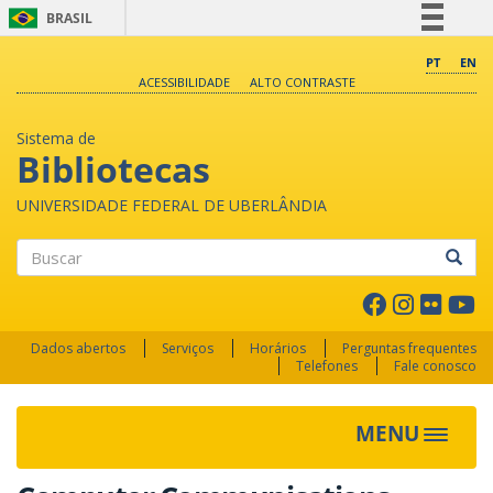
BRASIL
Simplifique!
PT
EN
ACESSIBILIDADE
ALTO CONTRASTE
Comunica BR
Participe
Sistema de
Acesso à informação
Bibliotecas
Legislação
UNIVERSIDADE FEDERAL DE UBERLÂNDIA
Canais
Buscar
Dados abertos
Serviços
Horários
Perguntas frequentes
Telefones
Fale conosco
MENU
Toggle 