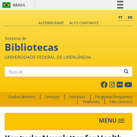
BRASIL
Simplifique!
PT
EN
ACESSIBILIDADE
ALTO CONTRASTE
Comunica BR
Participe
Sistema de
Acesso à informação
Bibliotecas
Legislação
UNIVERSIDADE FEDERAL DE UBERLÂNDIA
Canais
Buscar
Dados abertos
Serviços
Horários
Perguntas frequentes
Telefones
Fale conosco
MENU
Toggle 