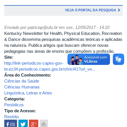
VEJA O PORTAL DA PESQUISA
Enviado por
patriciap@ufu.br
em sex, 12/05/2017 - 14:10
Kentucky Newsletter for Health, Physical Education, Recreation
& Dance dissemina pesquisas acadêmicas teóricas e aplicadas
na natureza. Publica artigos que buscam oferecer novas
pedagogias nas áreas de ensino que compõem a profissão.
Site:
http://link-periodicos-capes-gov-
br.ez34.periodicos.capes.gov.br/sfxlcl41?url_ve...
Área do Conhecimento:
Ciências da Saúde
Ciências Humanas
Linguística, Letras e Artes
Categoria:
Periódicos
Tipo de Acesso:
Restrito
 (0)
