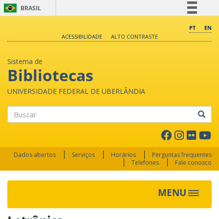
BRASIL
Simplifique!
PT
EN
ACESSIBILIDADE
ALTO CONTRASTE
Comunica BR
Participe
Sistema de
Acesso à informação
Bibliotecas
Legislação
UNIVERSIDADE FEDERAL DE UBERLÂNDIA
Canais
Buscar
Dados abertos
Serviços
Horários
Perguntas frequentes
Telefones
Fale conosco
MENU
Toggle 