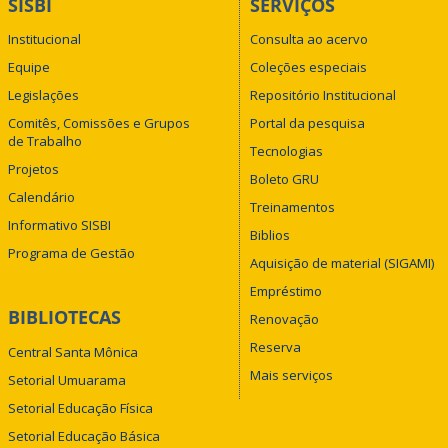
SISBI
SERVIÇOS
Institucional
Consulta ao acervo
Equipe
Coleções especiais
Legislações
Repositório Institucional
Comitês, Comissões e Grupos
Portal da pesquisa
de Trabalho
Tecnologias
Projetos
Boleto GRU
Calendário
Treinamentos
Informativo SISBI
Biblios
Programa de Gestão
Aquisição de material (SIGAMI)
Empréstimo
BIBLIOTECAS
Renovação
Reserva
Central Santa Mônica
Mais serviços
Setorial Umuarama
Setorial Educação Física
Setorial Educação Básica