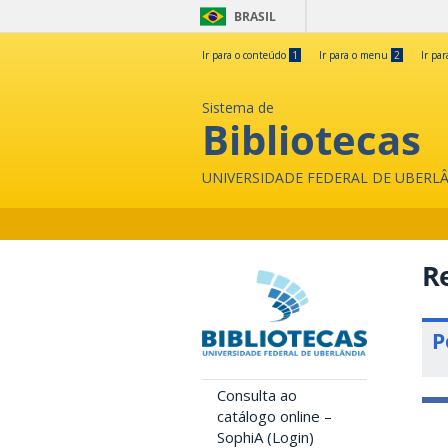
BRASIL
Ir para o conteúdo
1
Ir para o menu
2
Ir pa
Sistema de
Bibliotecas
UNIVERSIDADE FEDERAL DE UBERL
Re
P
Consulta ao
catálogo online –
SophiA (Login)