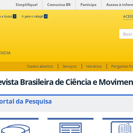
Simplifique!
Comunica BR
Participe
Acesso à infor
ACESS
ra a busca
3
Ir para o rodapé
4
Busc
ÂNDIA
Dados abertos
Serviços
Horários
Perguntas f
vista Brasileira de Ciência e Movime
ortal da Pesquisa