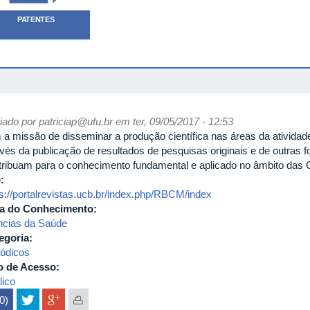
PATENTES
iado por
patriciap@ufu.br
em ter, 09/05/2017 - 12:53
 a missão de disseminar a produção científica nas áreas da atividade 
avés da publicação de resultados de pesquisas originais e de outra
tribuam para o conhecimento fundamental e aplicado no âmbito das 
e:
ps://portalrevistas.ucb.br/index.php/RBCM/index
a do Conhecimento:
ncias da Saúde
egoria:
iódicos
o de Acesso:
lico
(0)