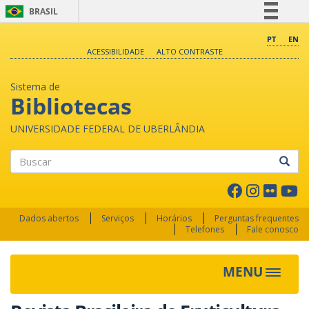
BRASIL
Simplifique!
PT
EN
ACESSIBILIDADE
ALTO CONTRASTE
Comunica BR
Participe
Sistema de
Acesso à informação
Bibliotecas
Legislação
UNIVERSIDADE FEDERAL DE UBERLÂNDIA
Canais
Buscar
Dados abertos
Serviços
Horários
Perguntas frequentes
Telefones
Fale conosco
MENU
Toggle 